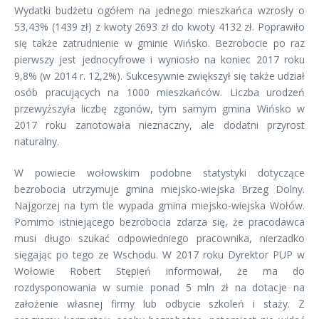
Wydatki budżetu ogółem na jednego mieszkańca wzrosły o
53,43% (1439 zł) z kwoty 2693 zł do kwoty 4132 zł. Poprawiło
się także zatrudnienie w gminie Wińsko. Bezrobocie po raz
pierwszy jest jednocyfrowe i wyniosło na koniec 2017 roku
9,8% (w 2014 r. 12,2%). Sukcesywnie zwiększył się także udział
osób pracujących na 1000 mieszkańców. Liczba urodzeń
przewyższyła liczbę zgonów, tym samym gmina Wińsko w
2017 roku zanotowała nieznaczny, ale dodatni przyrost
naturalny.
W powiecie wołowskim podobne statystyki dotyczące
bezrobocia utrzymuje gmina miejsko-wiejska Brzeg Dolny.
Najgorzej na tym tle wypada gmina miejsko-wiejska Wołów.
Pomimo istniejącego bezrobocia zdarza się, że pracodawca
musi długo szukać odpowiedniego pracownika, nierzadko
sięgając po tego ze Wschodu. W 2017 roku Dyrektor PUP w
Wołowie Robert Stępień informował, że ma do
rozdysponowania w sumie ponad 5 mln zł na dotacje na
założenie własnej firmy lub odbycie szkoleń i staży. Z