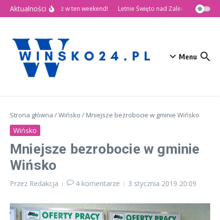
Przejdź do treści
Aktualności
🎉 Dni Wińska 2026 już w ten weekend!
Letnie Święto nad Zalewem Słup
D
Menu
Strona główna
/
Wińsko
/
Mniejsze bezrobocie w gminie Wińsko
Wińsko
Mniejsze bezrobocie w gminie
Wińsko
Przez
Redakcja
4 komentarze
3 stycznia 2019
20:09