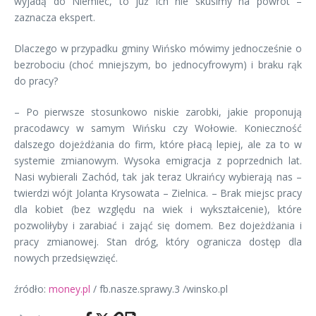
wyjadą do Niemiec, to już ich nie skusimy na powrót –
zaznacza ekspert.
Dlaczego w przypadku gminy Wińsko mówimy jednocześnie o
bezrobociu (choć mniejszym, bo jednocyfrowym) i braku rąk
do pracy?
– Po pierwsze stosunkowo niskie zarobki, jakie proponują
pracodawcy w samym Wińsku czy Wołowie. Konieczność
dalszego dojeżdżania do firm, które płacą lepiej, ale za to w
systemie zmianowym. Wysoka emigracja z poprzednich lat.
Nasi wybierali Zachód, tak jak teraz Ukraińcy wybierają nas –
twierdzi wójt Jolanta Krysowata – Zielnica. – Brak miejsc pracy
dla kobiet (bez względu na wiek i wykształcenie), które
pozwoliłyby i zarabiać i zająć się domem. Bez dojeżdżania i
pracy zmianowej. Stan dróg, który ogranicza dostęp dla
nowych przedsięwzięć.
źródło:
money.pl
/ fb.nasze.sprawy.3 /winsko.pl