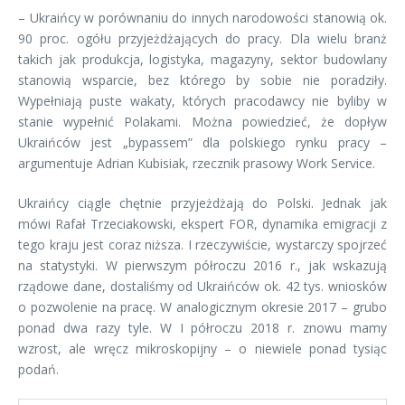
– Ukraińcy w porównaniu do innych narodowości stanowią ok.
90 proc. ogółu przyjeżdżających do pracy. Dla wielu branż
takich jak produkcja, logistyka, magazyny, sektor budowlany
stanowią wsparcie, bez którego by sobie nie poradziły.
Wypełniają puste wakaty, których pracodawcy nie byliby w
stanie wypełnić Polakami. Można powiedzieć, że dopływ
Ukraińców jest „bypassem” dla polskiego rynku pracy –
argumentuje Adrian Kubisiak, rzecznik prasowy Work Service.
Ukraińcy ciągle chętnie przyjeżdżają do Polski. Jednak jak
mówi Rafał Trzeciakowski, ekspert FOR, dynamika emigracji z
tego kraju jest coraz niższa. I rzeczywiście, wystarczy spojrzeć
na statystyki. W pierwszym półroczu 2016 r., jak wskazują
rządowe dane, dostaliśmy od Ukraińców ok. 42 tys. wniosków
o pozwolenie na pracę. W analogicznym okresie 2017 – grubo
ponad dwa razy tyle. W I półroczu 2018 r. znowu mamy
wzrost, ale wręcz mikroskopijny – o niewiele ponad tysiąc
podań.