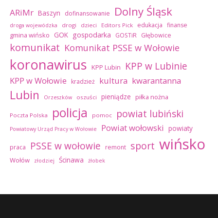
Dolny Śląsk
ARiMr
Baszyn
dofinansowanie
edukacja
finanse
drogi
dzieci
Editors Pick
droga wojewódzka
GOK
gospodarka
gmina wińsko
GOSTiR
Głębowice
komunikat
Komunikat PSSE w Wołowie
koronawirus
KPP w Lubinie
KPP Lubin
kultura
kwarantanna
KPP w Wołowie
kradzież
Lubin
pieniądze
piłka nożna
oszuści
Orzeszków
policja
powiat lubiński
Poczta Polska
pomoc
Powiat wołowski
powiaty
Powiatowy Urząd Pracy w Wołowie
wińsko
sport
PSSE w wołowie
praca
remont
Ścinawa
Wołów
złodziej
żłobek