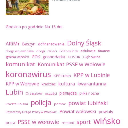
Godzina po godzinie
Na 16 dni
Dolny Śląsk
ARiMr
Baszyn
dofinansowanie
edukacja
finanse
drogi
dzieci
Editors Pick
droga wojewódzka
GOK
gospodarka
gmina wińsko
GOSTiR
Głębowice
komunikat
Komunikat PSSE w Wołowie
koronawirus
KPP w Lubinie
KPP Lubin
kultura
kwarantanna
KPP w Wołowie
kradzież
Lubin
pieniądze
piłka nożna
oszuści
Orzeszków
policja
powiat lubiński
Poczta Polska
pomoc
Powiat wołowski
powiaty
Powiatowy Urząd Pracy w Wołowie
wińsko
sport
PSSE w wołowie
praca
remont