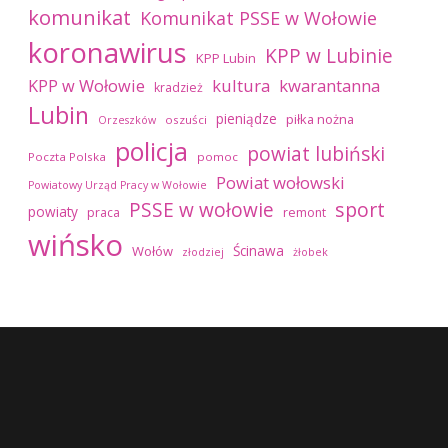
komunikat
Komunikat PSSE w Wołowie
koronawirus
KPP w Lubinie
KPP Lubin
kultura
kwarantanna
KPP w Wołowie
kradzież
Lubin
pieniądze
piłka nożna
oszuści
Orzeszków
policja
powiat lubiński
Poczta Polska
pomoc
Powiat wołowski
Powiatowy Urząd Pracy w Wołowie
sport
PSSE w wołowie
powiaty
praca
remont
wińsko
Ścinawa
Wołów
złodziej
żłobek