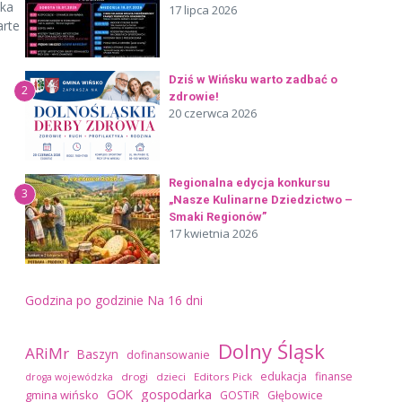
dka
17 lipca 2026
arte
Dziś w Wińsku warto zadbać o
2
zdrowie!
20 czerwca 2026
Regionalna edycja konkursu
3
„Nasze Kulinarne Dziedzictwo –
Smaki Regionów”
17 kwietnia 2026
Godzina po godzinie
Na 16 dni
Dolny Śląsk
ARiMr
Baszyn
dofinansowanie
edukacja
finanse
drogi
dzieci
Editors Pick
droga wojewódzka
GOK
gospodarka
gmina wińsko
GOSTiR
Głębowice