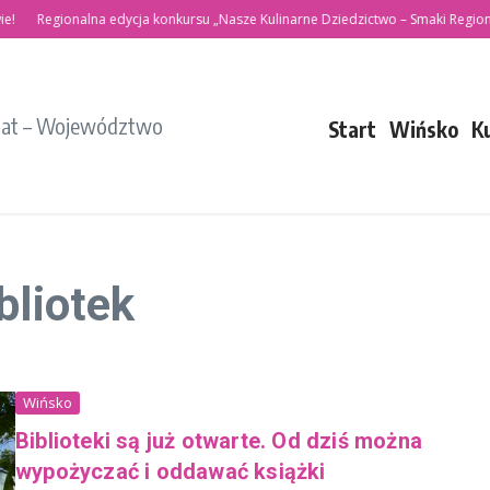
!
Regionalna edycja konkursu „Nasze Kulinarne Dziedzictwo – Smaki Region
iat – Województwo
Start
Wińsko
K
bliotek
Wińsko
Biblioteki są już otwarte. Od dziś można
wypożyczać i oddawać książki