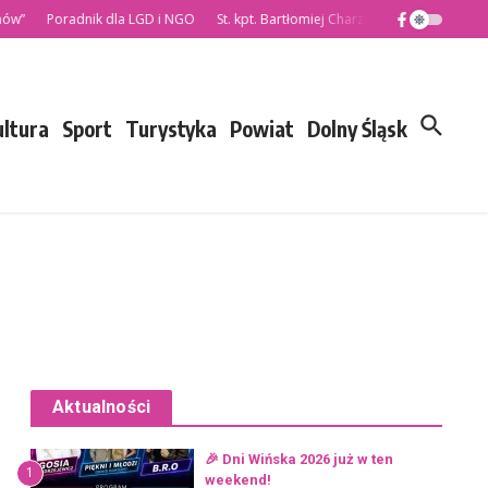
ów”
Poradnik dla LGD i NGO
St. kpt. Bartłomiej Charzewski nowym Kome
ultura
Sport
Turystyka
Powiat
Dolny Śląsk
Aktualności
🎉 Dni Wińska 2026 już w ten
1
weekend!