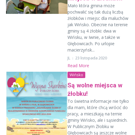
Mało która gmina może
pochwalić się tak dużą liczbą
żłobków i miejsc dla maluchów
jak Wińsko. Obecnie na terenie
gminy są 4 żłobki: dwa w
Wińsku, w Iwnie, a także w
Głębowicach. Po urlopie
macierzyńsk...
JL
23 listopada 2020
Read More
Wińsko
Są wolne miejsca w
żłobku!
To świetna informacje nie tylko
dla mam, które chcą wrócić do
pracy, a mieszkają na ternie
gminy Wińsko, ale i sąsiednich.
W Publicznym Żłobku w
Głębowicach są jeszcze wolne