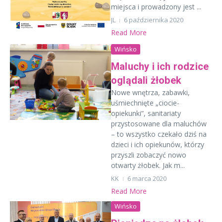
miejsca i prowadzony jest ...
JL
6 października 2020
Read More
Wińsko
Maluchy i ich rodzice
oglądali żłobek
Nowe wnętrza, zabawki,
uśmiechnięte „ciocie-
opiekunki”, sanitariaty
przystosowane dla maluchów
– to wszystko czekało dziś na
dzieci i ich opiekunów, którzy
przyszli zobaczyć nowo
otwarty żłobek. Jak m...
KK
6 marca 2020
Read More
Wińsko