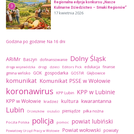
Regionalna edycja konkursu „Nasze
3
Kulinarne Dziedzictwo – Smaki Regionów”
17 kwietnia 2026
Godzina po godzinie
Na 16 dni
Dolny Śląsk
ARiMr
Baszyn
dofinansowanie
edukacja
finanse
drogi
dzieci
Editors Pick
droga wojewódzka
GOK
gospodarka
gmina wińsko
GOSTiR
Głębowice
komunikat
Komunikat PSSE w Wołowie
koronawirus
KPP w Lubinie
KPP Lubin
kultura
kwarantanna
KPP w Wołowie
kradzież
Lubin
pieniądze
piłka nożna
oszuści
Orzeszków
policja
powiat lubiński
Poczta Polska
pomoc
Powiat wołowski
powiaty
Powiatowy Urząd Pracy w Wołowie