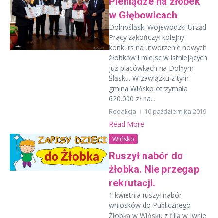
Pieniądze na żłobek
w Głębowicach
Dolnośląski Wojewódzki Urząd
Pracy zakończył kolejny
konkurs na utworzenie nowych
żłobków i miejsc w istniejących
już placówkach na Dolnym
Śląsku. W zawiązku z tym
gmina Wińsko otrzymała
620.000 zł na...
Redakcja
10 października 2019
Read More
Wińsko
Ruszył nabór do
żłobka. Nie przegap
rekrutacji.
1 kwietnia ruszył nabór
wniosków do Publicznego
Żłobka w Wińsku z filią w Iwnie