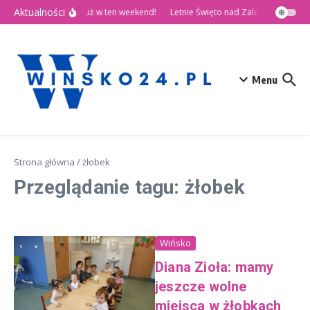
Przejdź do treści
Aktualności
🎉 Dni Wińska 2026 już w ten weekend!
Letnie Święto nad Zalewem Słup
Menu
Strona główna
/
żłobek
Przeglądanie tagu: żłobek
Wińsko
Diana Zioła: mamy
jeszcze wolne
miejsca w żłobkach