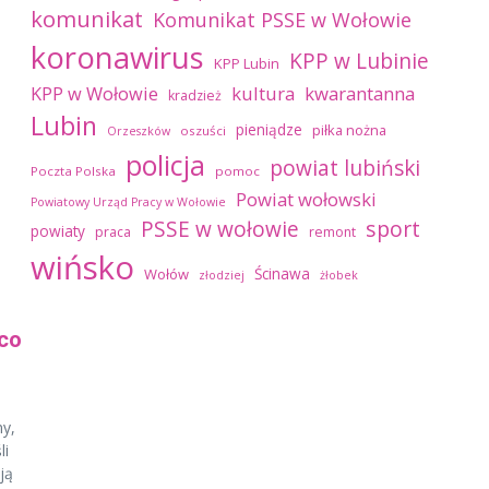
komunikat
Komunikat PSSE w Wołowie
koronawirus
KPP w Lubinie
KPP Lubin
kultura
kwarantanna
KPP w Wołowie
kradzież
Lubin
pieniądze
piłka nożna
oszuści
Orzeszków
policja
powiat lubiński
Poczta Polska
pomoc
Powiat wołowski
Powiatowy Urząd Pracy w Wołowie
sport
PSSE w wołowie
powiaty
praca
remont
wińsko
Ścinawa
Wołów
złodziej
żłobek
co
my,
li
ją