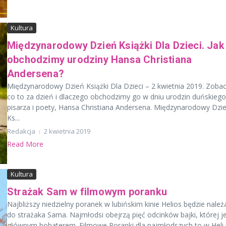
Kultura
Międzynarodowy Dzień Książki Dla Dzieci. Jak
obchodzimy urodziny Hansa Christiana
Andersena?
Międzynarodowy Dzień Książki Dla Dzieci – 2 kwietnia 2019. Zobac
co to za dzień i dlaczego obchodzimy go w dniu urodzin duńskiego
pisarza i poety, Hansa Christiana Andersena. Międzynarodowy Dzi
Ks...
Redakcja
2 kwietnia 2019
Read More
Kultura
Strażak Sam w filmowym poranku
Najbliższy niedzielny poranek w lubińskim kinie Helios będzie należ
do strażaka Sama. Najmłodsi obejrzą pięć odcinków bajki, której j
głównym bohaterem. Filmowe Poranki dla najmłodszych to w Heli..