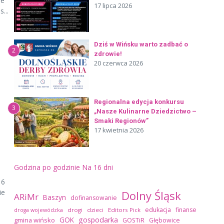
ie
17 lipca 2026
...
Dziś w Wińsku warto zadbać o
2
zdrowie!
20 czerwca 2026
Regionalna edycja konkursu
3
„Nasze Kulinarne Dziedzictwo –
Smaki Regionów”
17 kwietnia 2026
Godzina po godzinie
Na 16 dni
 6
ie
Dolny Śląsk
ARiMr
Baszyn
dofinansowanie
edukacja
finanse
drogi
dzieci
Editors Pick
droga wojewódzka
GOK
gospodarka
gmina wińsko
GOSTiR
Głębowice