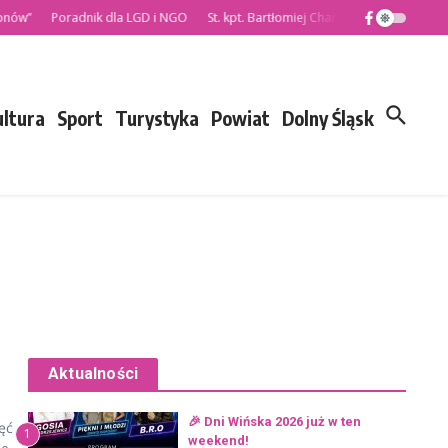
ów”
Poradnik dla LGD i NGO
St. kpt. Bartłomiej Charzewski nowym Kome
ultura
Sport
Turystyka
Powiat
Dolny Śląsk
Aktualności
🎉 Dni Wińska 2026 już w ten
ęć
1
weekend!