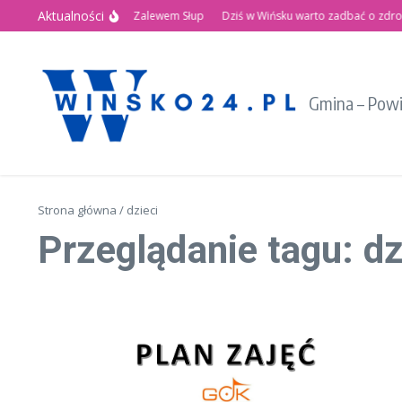
Przejdź do treści
Aktualności
d!
Letnie Święto nad Zalewem Słup
Dziś w Wińsku warto zadbać o zdrowie
Gmina – Pow
Strona główna
/
dzieci
Przeglądanie tagu: dz