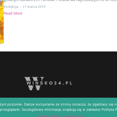
Redakcja
21 marca 2019
Read More
szym poziomie. Dalsze korzystanie ze strony oznacza, że zgadzasz się n
przeglądarki. Szczegółowe informacje znajdują się w zakładce Polityka 
Copyright © 2026 | Zasilane przez
Magazyn informacyjny X
Zgoda
Polityka prywatności