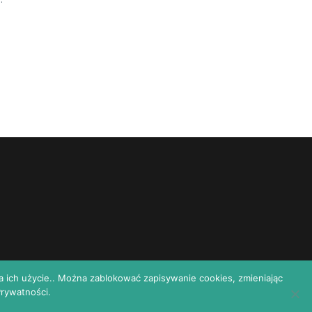
a ich użycie.. Można zablokować zapisywanie cookies, zmieniając
Prywatności.