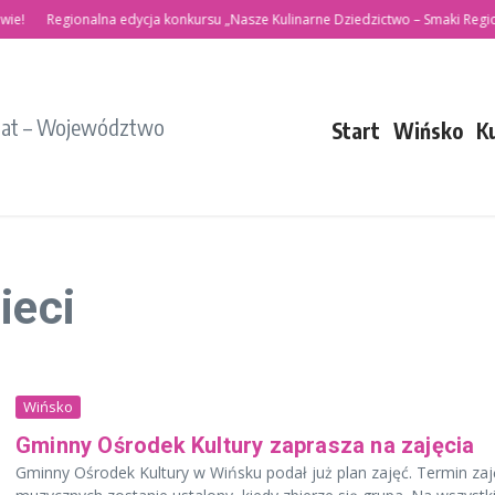
!
Regionalna edycja konkursu „Nasze Kulinarne Dziedzictwo – Smaki Region
iat – Województwo
Start
Wińsko
K
ieci
Wińsko
Gminny Ośrodek Kultury zaprasza na zajęcia
Gminny Ośrodek Kultury w Wińsku podał już plan zajęć. Termin zaj