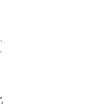
z,
eń
ał
est
.