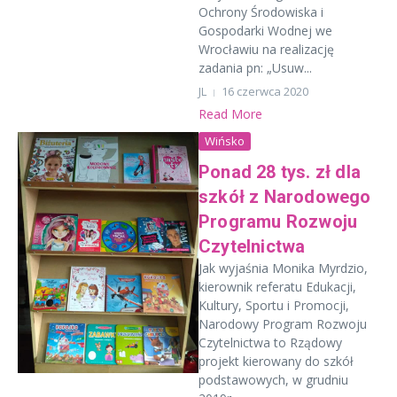
Ochrony Środowiska i
Gospodarki Wodnej we
Wrocławiu na realizację
zadania pn: „Usuw...
JL
16 czerwca 2020
Read More
Wińsko
Ponad 28 tys. zł dla
szkół z Narodowego
Programu Rozwoju
Czytelnictwa
Jak wyjaśnia Monika Myrdzio,
kierownik referatu Edukacji,
Kultury, Sportu i Promocji,
Narodowy Program Rozwoju
Czytelnictwa to Rządowy
projekt kierowany do szkół
podstawowych, w grudniu