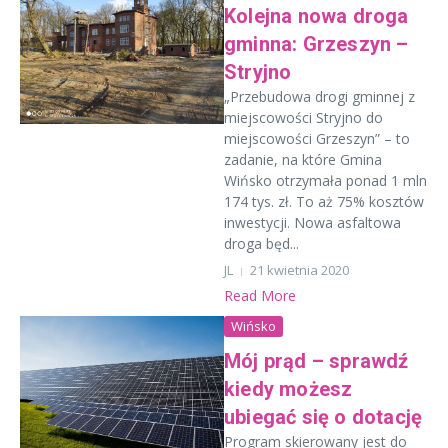
Kolejna nowa droga
gminna: Grzeszyn –
Stryjno
„Przebudowa drogi gminnej z
miejscowości Stryjno do
miejscowości Grzeszyn” – to
zadanie, na które Gmina
Wińsko otrzymała ponad 1 mln
174 tys. zł. To aż 75% kosztów
inwestycji. Nowa asfaltowa
droga będ...
JL
21 kwietnia 2020
Read More
Wińsko
Mój prąd – sprawdź
kiedy możesz
ubiegać się o dotację
Program skierowany jest do