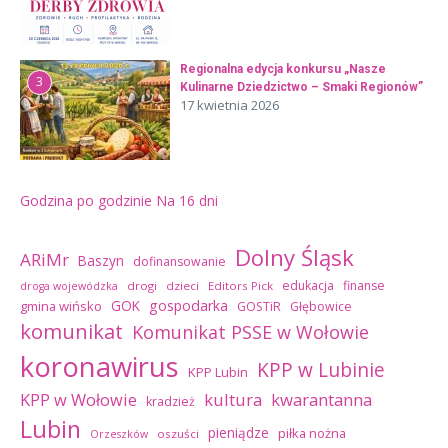
Regionalna edycja konkursu „Nasze
3
Kulinarne Dziedzictwo – Smaki Regionów”
17 kwietnia 2026
Godzina po godzinie
Na 16 dni
Dolny Śląsk
ARiMr
Baszyn
dofinansowanie
edukacja
finanse
drogi
dzieci
Editors Pick
droga wojewódzka
GOK
gospodarka
gmina wińsko
GOSTiR
Głębowice
komunikat
Komunikat PSSE w Wołowie
koronawirus
KPP w Lubinie
KPP Lubin
kultura
kwarantanna
KPP w Wołowie
kradzież
Lubin
pieniądze
piłka nożna
oszuści
Orzeszków