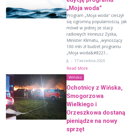
„Moja woda”
Program „Moja woda” cieszył
się ogromną popularnością. Jak
mówił w jednej ze stacji
radiowych Ireneusz Zyska,
Minister Klimatu, ,wynoszący
100 mln zł budżet programu
„Moja woda&#8221...
JL
17 września 2020
Read More
Wińsko
Ochotnicy z Wińska,
Smogorzowa
Wielkiego i
Orzeszkowa dostaną
pieniądze na nowy
sprzęt