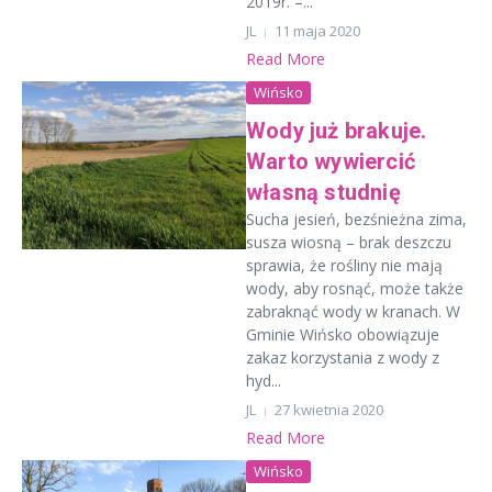
2019r. –...
JL
11 maja 2020
Read More
Wińsko
Wody już brakuje.
Warto wywiercić
własną studnię
Sucha jesień, bezśnieżna zima,
susza wiosną – brak deszczu
sprawia, że rośliny nie mają
wody, aby rosnąć, może także
zabraknąć wody w kranach. W
Gminie Wińsko obowiązuje
zakaz korzystania z wody z
hyd...
JL
27 kwietnia 2020
Read More
Wińsko