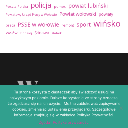
policja
powiat lubiński
Poczta Polska
pomoc
Powiat wołowski
powiaty
Powiatowy Urząd Pracy w Wołowie
wińsko
sport
PSSE w wołowie
praca
remont
Ścinawa
Wołów
złodziej
żłobek
Ta strona korzysta z ciasteczek aby świadczyć usługi na
najwyższym poziomie. Dalsze korzystanie ze strony oznacza,
że zgadzasz się na ich użycie.. Można zablokować zapisywanie
cookies, zmieniając ustawienia przeglądarki. Szczegółowe
informacje znajdują się w zakładce Polityka Prywatności.
Copyright © 2026 | Zasilane przez
Magazyn informacyjny X
Zgoda
Polityka prywatności