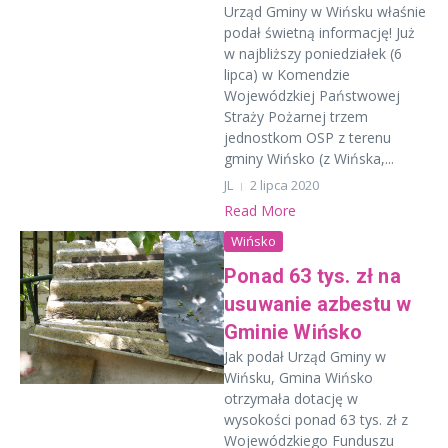
Urząd Gminy w Wińsku właśnie
podał świetną informację! Już
w najbliższy poniedziałek (6
lipca) w Komendzie
Wojewódzkiej Państwowej
Straży Pożarnej trzem
jednostkom OSP z terenu
gminy Wińsko (z Wińska,...
JL
2 lipca 2020
Read More
Wińsko
Ponad 63 tys. zł na
usuwanie azbestu w
Gminie Wińsko
Jak podał Urząd Gminy w
Wińsku, Gmina Wińsko
otrzymała dotację w
wysokości ponad 63 tys. zł z
Wojewódzkiego Funduszu