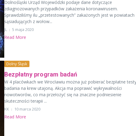
Dolnośląski Urząd Wojewódzki podaje dane dotyczące
zdiagnozowanych przypadków zakażenia koronawirusem.
Sprawdziliśmy ilu „przetestowanych” zakażonych jest w powiatach
sąsiadujących z wołow...
JL
5 maja 2020
Read More
Dolny Śląsk
Bezpłatny program badań
W 4 placówkach we Wrocławiu można już pobierać bezpłatne test
badania na krew utajoną. Akcja ma poprawić wykrywalności
nowotworów, co ma przełożyć się na znaczne podniesienie
skuteczności terapii ...
KK
10 marca 2020
Read More