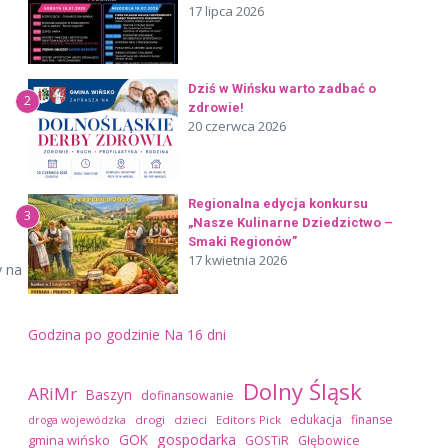
17 lipca 2026
Dziś w Wińsku warto zadbać o
2
zdrowie!
20 czerwca 2026
Regionalna edycja konkursu
3
„Nasze Kulinarne Dziedzictwo –
Smaki Regionów”
17 kwietnia 2026
y na
Godzina po godzinie
Na 16 dni
Dolny Śląsk
ARiMr
Baszyn
dofinansowanie
edukacja
finanse
drogi
dzieci
Editors Pick
droga wojewódzka
GOK
gospodarka
gmina wińsko
GOSTiR
Głębowice