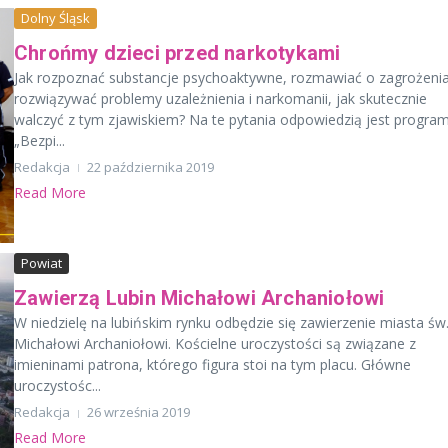
Dolny Śląsk
Chrońmy dzieci przed narkotykami
Jak rozpoznać substancje psychoaktywne, rozmawiać o zagrożenia
rozwiązywać problemy uzależnienia i narkomanii, jak skutecznie
walczyć z tym zjawiskiem? Na te pytania odpowiedzią jest progra
„Bezpi...
Redakcja
22 października 2019
Read More
Powiat
Zawierzą Lubin Michałowi Archaniołowi
W niedzielę na lubińskim rynku odbędzie się zawierzenie miasta św
Michałowi Archaniołowi. Kościelne uroczystości są związane z
imieninami patrona, którego figura stoi na tym placu. Główne
uroczystośc...
Redakcja
26 września 2019
Read More