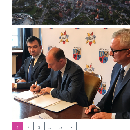
1
2
3
...
5