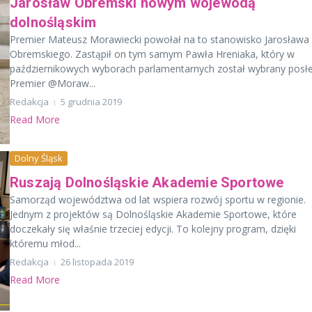
Jarosław Obremski nowym wojewodą
dolnośląskim
Premier Mateusz Morawiecki powołał na to stanowisko Jarosława
Obremskiego. Zastąpił on tym samym Pawła Hreniaka, który w
październikowych wyborach parlamentarnych został wybrany posł
Premier @Moraw...
Redakcja
5 grudnia 2019
Read More
Dolny Śląsk
Ruszają Dolnośląskie Akademie Sportowe
Samorząd województwa od lat wspiera rozwój sportu w regionie.
Jednym z projektów są Dolnośląskie Akademie Sportowe, które
doczekały się właśnie trzeciej edycji. To kolejny program, dzięki
któremu młod...
Redakcja
26 listopada 2019
Read More