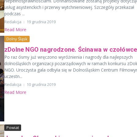
niepełnosprawnościami. Dofinansowane zostaną projekty dotyczą
usług asystenckich i przerwy wytchnieniowej. Szczegóły przekazał
podczas ...
Redakcja
19 grudnia 2019
Read More
Dolny Śląsk
zDolne NGO nagrodzone. Ścinawa w czołówc
Po raz ósmy już wręczono wyróżnienia i nagrody dla najlepszych
dolnośląskich organizacji pozarządowych w ramach konkursu zDol
NGO. Uroczysta gala odbyła się w Dolnośląskim Centrum Filmowy
uczestn...
Redakcja
10 grudnia 2019
Read More
Powiat