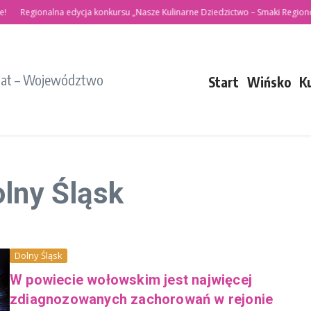
Regionalna edycja konkursu „Nasze Kulinarne Dziedzictwo – Smaki Regionów”
iat – Województwo
Start
Wińsko
K
olny Śląsk
Dolny Śląsk
W powiecie wołowskim jest najwięcej
zdiagnozowanych zachorowań w rejonie