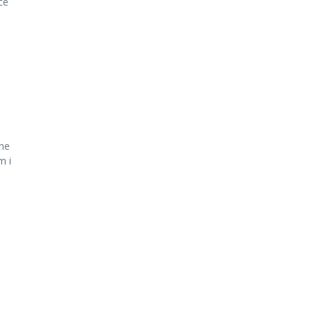
ce
e
ne
m i