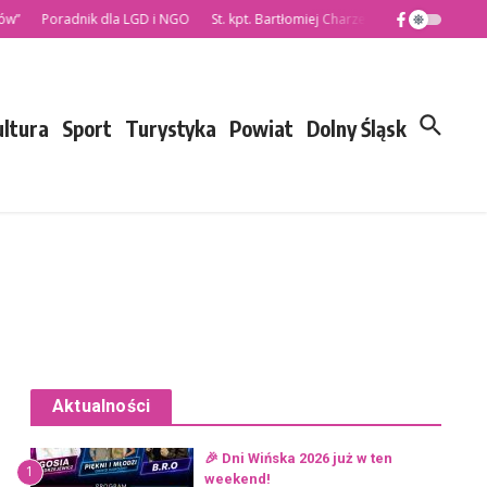
Poradnik dla LGD i NGO
St. kpt. Bartłomiej Charzewski nowym Komendan
ultura
Sport
Turystyka
Powiat
Dolny Śląsk
Aktualności
🎉 Dni Wińska 2026 już w ten
1
weekend!