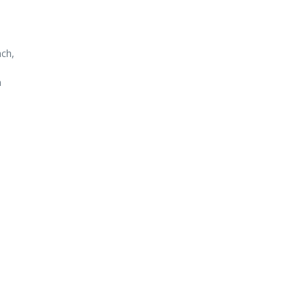
ch,
m
.