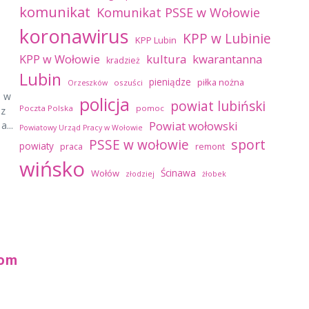
komunikat
Komunikat PSSE w Wołowie
koronawirus
KPP w Lubinie
KPP Lubin
kultura
kwarantanna
KPP w Wołowie
kradzież
Lubin
pieniądze
piłka nożna
oszuści
Orzeszków
i w
policja
powiat lubiński
Poczta Polska
pomoc
 z
Powiat wołowski
a...
Powiatowy Urząd Pracy w Wołowie
sport
PSSE w wołowie
powiaty
praca
remont
wińsko
Ścinawa
Wołów
złodziej
żłobek
bom