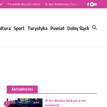
Poradnik dla LGD i NGO
St. kpt. Bartłomiej Charzewski nowym Komendant
ultura
Sport
Turystyka
Powiat
Dolny Śląsk
Aktualności
🎉 Dni Wińska 2026 już w ten
1
weekend!