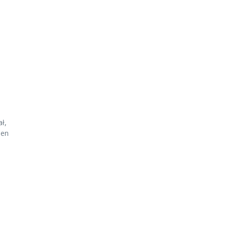
ł,
den