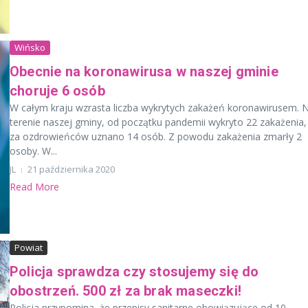
Wińsko
Obecnie na koronawirusa w naszej gminie
choruje 6 osób
W całym kraju wzrasta liczba wykrytych zakażeń koronawirusem. 
terenie naszej gminy, od początku pandemii wykryto 22 zakażenia,
za ozdrowieńców uznano 14 osób. Z powodu zakażenia zmarły 2
osoby. W...
JL
21 października 2020
Read More
Powiat
Policja sprawdza czy stosujemy się do
obostrzeń. 500 zł za brak maseczki!
Policja przypomina, że przepisy sanitarne obowiązujące od 10