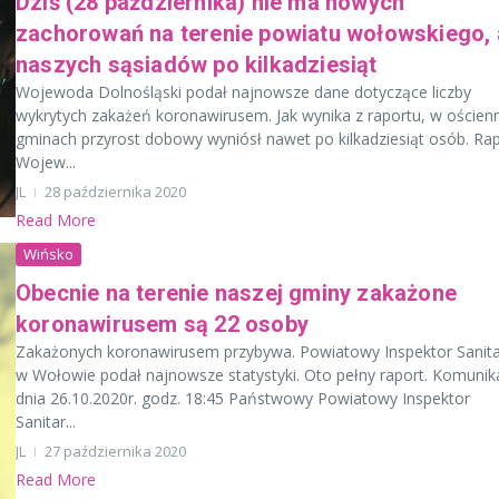
Dziś (28 października) nie ma nowych
zachorowań na terenie powiatu wołowskiego, 
naszych sąsiadów po kilkadziesiąt
Wojewoda Dolnośląski podał najnowsze dane dotyczące liczby
wykrytych zakażeń koronawirusem. Jak wynika z raportu, w ościen
gminach przyrost dobowy wyniósł nawet po kilkadziesiąt osób. Ra
Wojew...
JL
28 października 2020
Read More
Wińsko
Obecnie na terenie naszej gminy zakażone
koronawirusem są 22 osoby
Zakażonych koronawirusem przybywa. Powiatowy Inspektor Sanit
w Wołowie podał najnowsze statystyki. Oto pełny raport. Komunik
dnia 26.10.2020r. godz. 18:45 Państwowy Powiatowy Inspektor
Sanitar...
JL
27 października 2020
Read More