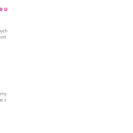
a u
nych
port
arny
at z