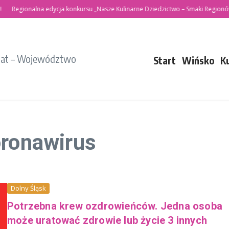
egionalna edycja konkursu „Nasze Kulinarne Dziedzictwo – Smaki Regionów”
iat – Województwo
Start
Wińsko
K
oronawirus
Dolny Śląsk
Potrzebna krew ozdrowieńców. Jedna osoba
może uratować zdrowie lub życie 3 innych