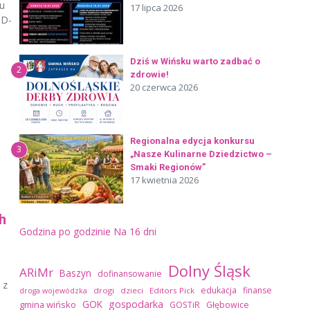
u
17 lipca 2026
ID-
Dziś w Wińsku warto zadbać o
2
zdrowie!
20 czerwca 2026
Regionalna edycja konkursu
3
„Nasze Kulinarne Dziedzictwo –
Smaki Regionów”
17 kwietnia 2026
h
Godzina po godzinie
Na 16 dni
Dolny Śląsk
ARiMr
Baszyn
dofinansowanie
 z
edukacja
finanse
drogi
dzieci
Editors Pick
droga wojewódzka
GOK
gospodarka
gmina wińsko
GOSTiR
Głębowice