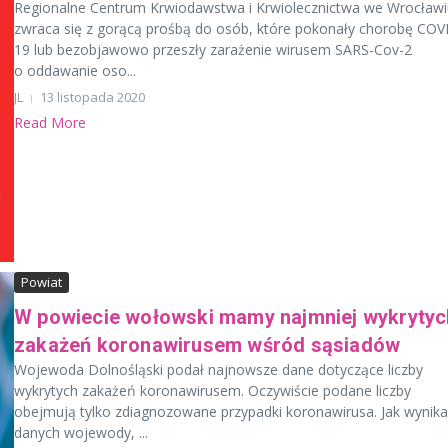
Regionalne Centrum Krwiodawstwa i Krwiolecznictwa we Wrocławi
zwraca się z gorącą prośbą do osób, które pokonały chorobę COV
19 lub bezobjawowo przeszły zarażenie wirusem SARS-Cov-2
o oddawanie oso...
JL
13 listopada 2020
Read More
Powiat
W powiecie wołowski mamy najmniej wykrytyc
zakażeń koronawirusem wśród sąsiadów
Wojewoda Dolnośląski podał najnowsze dane dotyczące liczby
wykrytych zakażeń koronawirusem. Oczywiście podane liczby
obejmują tylko zdiagnozowane przypadki koronawirusa. Jak wynika
danych wojewody, ...