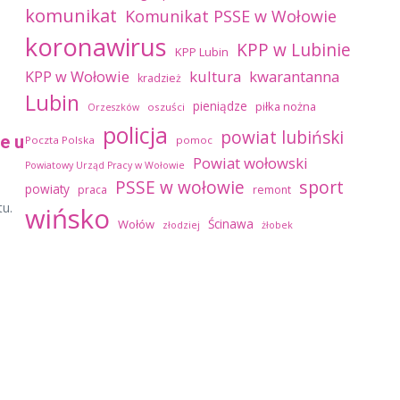
komunikat
Komunikat PSSE w Wołowie
koronawirus
KPP w Lubinie
KPP Lubin
kultura
kwarantanna
KPP w Wołowie
kradzież
Lubin
pieniądze
piłka nożna
oszuści
Orzeszków
policja
powiat lubiński
e u
Poczta Polska
pomoc
Powiat wołowski
Powiatowy Urząd Pracy w Wołowie
sport
PSSE w wołowie
powiaty
praca
remont
u.
wińsko
Ścinawa
Wołów
złodziej
żłobek