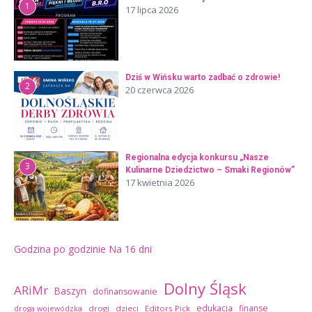
1
17 lipca 2026
Dziś w Wińsku warto zadbać o zdrowie!
2
20 czerwca 2026
Regionalna edycja konkursu „Nasze
3
Kulinarne Dziedzictwo – Smaki Regionów”
17 kwietnia 2026
Godzina po godzinie
Na 16 dni
Dolny Śląsk
ARiMr
Baszyn
dofinansowanie
edukacja
finanse
drogi
dzieci
Editors Pick
droga wojewódzka