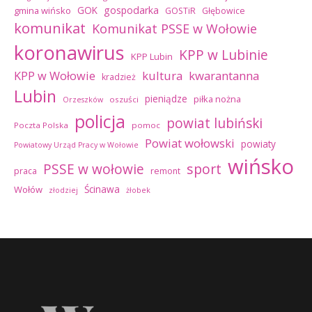
GOK
gospodarka
gmina wińsko
GOSTiR
Głębowice
komunikat
Komunikat PSSE w Wołowie
koronawirus
KPP w Lubinie
KPP Lubin
kultura
kwarantanna
KPP w Wołowie
kradzież
Lubin
pieniądze
piłka nożna
oszuści
Orzeszków
policja
powiat lubiński
Poczta Polska
pomoc
Powiat wołowski
powiaty
Powiatowy Urząd Pracy w Wołowie
wińsko
sport
PSSE w wołowie
praca
remont
Ścinawa
Wołów
złodziej
żłobek