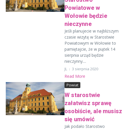
Powiatowe w
Wołowie będzie
nieczynne
Jeśli planujecie w najbliższym
czasie wizytę w Starostwie
Powiatowym w Wołowie to
pamiętajcie, że w piątek 14
sierpnia urząd będzie
nieczynny....
JL
3 sierpnia 2020
Read More
Powiat
W starostwie
załatwisz sprawę
osobiście, ale musisz
się umówić
Jak podało Starostwo