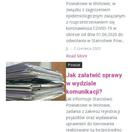
Powiatowe w Wołowie, w
związku z zagrożeniem
epidemiologicznym związanym
z rozprzestrzenianiem się
koronawirusa COVID-19 w
okresie od dnia 01.06.2020 do
odwołania w Starostwie Pow...
JL
2 czerwca 2020
Read More
Powiat
Jak załatwić sprawy
w wydziale
komunikacji?
Jak informuje Starostwo
Powiatowe w Wołowie,
zadania z zakresu rejestracji
pojazdów oraz wydawania
uprawnień do kierowania
realizowane są bezpośrednio