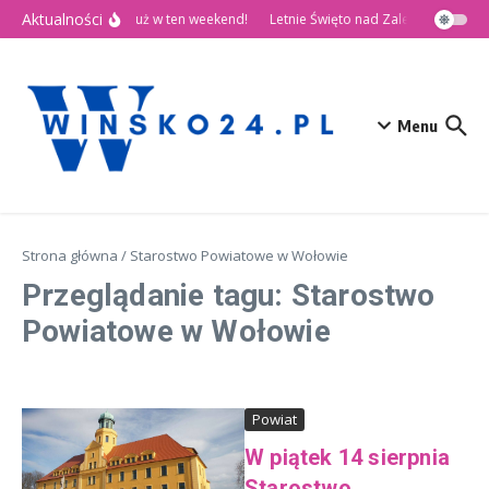
Przejdź do treści
Aktualności
🎉 Dni Wińska 2026 już w ten weekend!
Letnie Święto nad Zalewem Słup
Menu
Strona główna
/
Starostwo Powiatowe w Wołowie
Przeglądanie tagu: Starostwo
Powiatowe w Wołowie
Powiat
W piątek 14 sierpnia
Starostwo