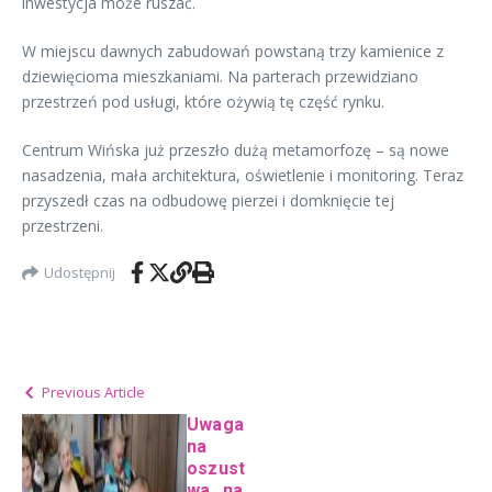
inwestycja może ruszać.
W miejscu dawnych zabudowań powstaną trzy kamienice z
dziewięcioma mieszkaniami. Na parterach przewidziano
przestrzeń pod usługi, które ożywią tę część rynku.
Centrum Wińska już przeszło dużą metamorfozę – są nowe
nasadzenia, mała architektura, oświetlenie i monitoring. Teraz
przyszedł czas na odbudowę pierzei i domknięcie tej
przestrzeni.
Udostępnij
Previous Article
Uwaga
na
oszust
wa „na