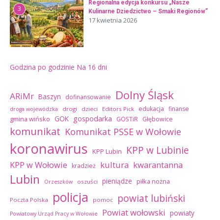
Regionalna edycja konkursu „Nasze
3
Kulinarne Dziedzictwo – Smaki Regionów”
17 kwietnia 2026
Godzina po godzinie
Na 16 dni
Dolny Śląsk
ARiMr
Baszyn
dofinansowanie
edukacja
finanse
drogi
dzieci
Editors Pick
droga wojewódzka
GOK
gospodarka
gmina wińsko
GOSTiR
Głębowice
komunikat
Komunikat PSSE w Wołowie
koronawirus
KPP w Lubinie
KPP Lubin
kultura
kwarantanna
KPP w Wołowie
kradzież
Lubin
pieniądze
piłka nożna
oszuści
Orzeszków
policja
powiat lubiński
Poczta Polska
pomoc
Powiat wołowski
powiaty
Powiatowy Urząd Pracy w Wołowie