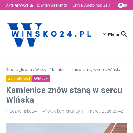
Przejdź do treści
Aktualności
🎉 Dni Wińska 2026 już w ten weekend!
Letnie Święto nad Zalewem Słup
Menu
Strona główna
/
Wińsko
/
Kamienice znów staną w sercu Wińska
Aktualności
Wińsko
Kamienice znów staną w sercu
Wińska
Przez
Winsko24
Brak komentarzy
1 marca 2026
20:42