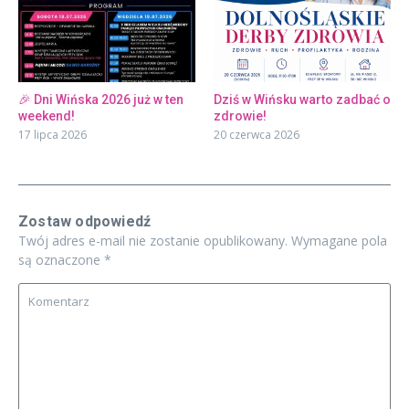
🎉 Dni Wińska 2026 już w ten
Dziś w Wińsku warto zadbać o
weekend!
zdrowie!
17 lipca 2026
20 czerwca 2026
Zostaw odpowiedź
Twój adres e-mail nie zostanie opublikowany.
Wymagane pola
są oznaczone
*