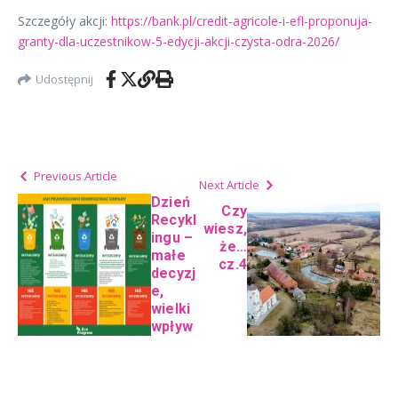
Szczegóły akcji:
https://bank.pl/credit-agricole-i-efl-proponuja-
granty-dla-uczestnikow-5-edycji-akcji-czysta-odra-2026/
Udostępnij
Previous Article
Next Article
Dzień
Czy
Recykl
wiesz,
ingu –
że…
małe
cz.4
decyzj
e,
wielki
wpływ