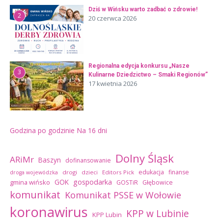
Dziś w Wińsku warto zadbać o zdrowie!
2
20 czerwca 2026
Regionalna edycja konkursu „Nasze
3
Kulinarne Dziedzictwo – Smaki Regionów”
17 kwietnia 2026
Godzina po godzinie
Na 16 dni
Dolny Śląsk
ARiMr
Baszyn
dofinansowanie
edukacja
finanse
drogi
dzieci
Editors Pick
droga wojewódzka
GOK
gospodarka
gmina wińsko
GOSTiR
Głębowice
komunikat
Komunikat PSSE w Wołowie
koronawirus
KPP w Lubinie
KPP Lubin