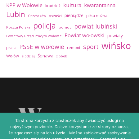
kultura
kwarantanna
KPP w Wołowie
kradzież
Lubin
pieniądze
piłka nożna
oszuści
Orzeszków
policja
powiat lubiński
Poczta Polska
pomoc
Powiat wołowski
powiaty
Powiatowy Urząd Pracy w Wołowie
wińsko
sport
PSSE w wołowie
praca
remont
Ścinawa
Wołów
złodziej
żłobek
Ta strona korzysta z ciasteczek aby świadczyć usługi na
najwyższym poziomie. Dalsze korzystanie ze strony oznacza,
że zgadzasz się na ich użycie.. Można zablokować zapisywanie