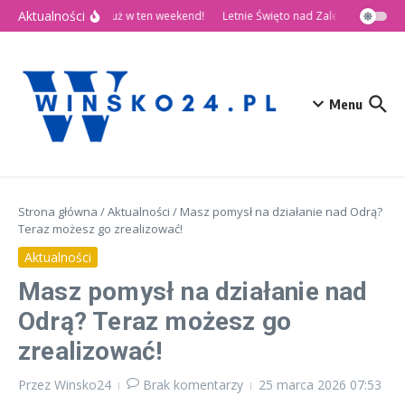
Przejdź do treści
Aktualności
🎉 Dni Wińska 2026 już w ten weekend!
Letnie Święto nad Zalewem Słup
Menu
Strona główna
/
Aktualności
/
Masz pomysł na działanie nad Odrą?
Teraz możesz go zrealizować!
Aktualności
Masz pomysł na działanie nad
Odrą? Teraz możesz go
zrealizować!
Przez
Winsko24
Brak komentarzy
25 marca 2026
07:53