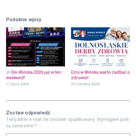
Podobne wpisy
🎉 Dni Wińska 2026 już w ten
Dziś w Wińsku warto zadbać o
weekend!
zdrowie!
17 lipca 2026
20 czerwca 2026
Zostaw odpowiedź
Twój adres e-mail nie zostanie opublikowany.
Wymagane pola
są oznaczone
*