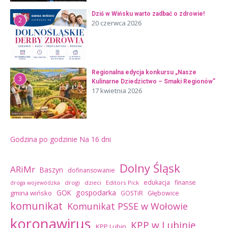
Dziś w Wińsku warto zadbać o zdrowie!
2
20 czerwca 2026
Regionalna edycja konkursu „Nasze
3
Kulinarne Dziedzictwo – Smaki Regionów”
17 kwietnia 2026
Godzina po godzinie
Na 16 dni
Dolny Śląsk
ARiMr
Baszyn
dofinansowanie
edukacja
finanse
drogi
dzieci
Editors Pick
droga wojewódzka
GOK
gospodarka
gmina wińsko
GOSTiR
Głębowice
komunikat
Komunikat PSSE w Wołowie
koronawirus
KPP w Lubinie
KPP Lubin