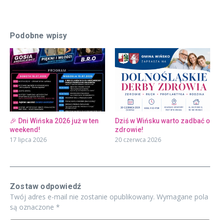
Podobne wpisy
🎉 Dni Wińska 2026 już w ten
Dziś w Wińsku warto zadbać o
weekend!
zdrowie!
17 lipca 2026
20 czerwca 2026
Zostaw odpowiedź
Twój adres e-mail nie zostanie opublikowany.
Wymagane pola
są oznaczone
*