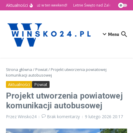
Przejdź do treści
Aktualności
🎉 Dni Wińska 2026 już w ten weekend!
Letnie Święto nad Zalewem Słup
Menu
Strona główna
/
Powiat
/
Projekt utworzenia powiatowej
komunikacji autobusowej
Aktualności
Powiat
Projekt utworzenia powiatowej
komunikacji autobusowej
Przez
Winsko24
Brak komentarzy
9 lutego 2026
20:17