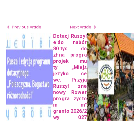
Previous Article
Next Article
Dotacj
Ruszył
e do
nabór
80 tys.
do
zł na
progra
projek
mu
ty
„Miejs
języko
ce
we.
Przyja
Ruszył
zne
nowy
Rower
progra
zysto
m
m”
granto
2026/2
wy
027