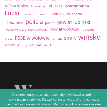
kultura
kwarantanna
KPP w Wołowie
kradzież
Lubin
pieniądze
piłka nożna
oszuści
Orzeszków
policja
powiat lubiński
Poczta Polska
pomoc
Powiat wołowski
powiaty
Powiatowy Urząd Pracy w Wołowie
wińsko
sport
PSSE w wołowie
praca
remont
Ścinawa
Wołów
złodziej
żłobek
Ta strona korzysta z ciasteczek aby świadczyć usługi na
najwyższym poziomie. Dalsze korzystanie ze strony oznacza,
że zgadzasz się na ich użycie.. Można zablokować zapisywanie