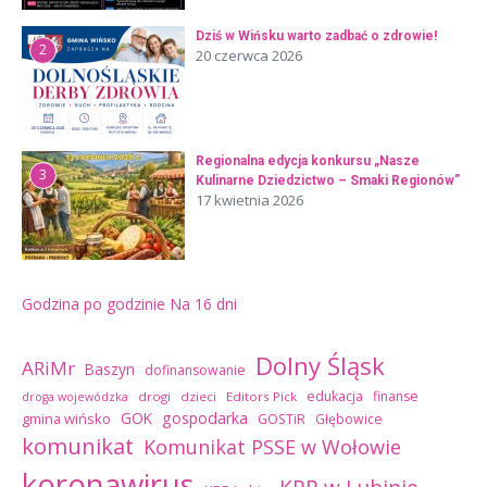
Dziś w Wińsku warto zadbać o zdrowie!
2
20 czerwca 2026
Regionalna edycja konkursu „Nasze
3
Kulinarne Dziedzictwo – Smaki Regionów”
17 kwietnia 2026
Godzina po godzinie
Na 16 dni
Dolny Śląsk
ARiMr
Baszyn
dofinansowanie
edukacja
finanse
drogi
dzieci
Editors Pick
droga wojewódzka
GOK
gospodarka
gmina wińsko
GOSTiR
Głębowice
komunikat
Komunikat PSSE w Wołowie
koronawirus