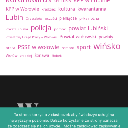
KPP w Lubinie
KPP Lubin
kultura
kwarantanna
KPP w Wołowie
kradzież
Lubin
pieniądze
piłka nożna
oszuści
Orzeszków
policja
powiat lubiński
Poczta Polska
pomoc
Powiat wołowski
powiaty
Powiatowy Urząd Pracy w Wołowie
wińsko
sport
PSSE w wołowie
praca
remont
Ścinawa
Wołów
złodziej
żłobek
Ta strona korzysta z ciasteczek aby świadczyć usługi na
najwyższym poziomie. Dalsze korzystanie ze strony oznacza,
że zgadzasz się na ich użycie.. Można zablokować zapisywanie