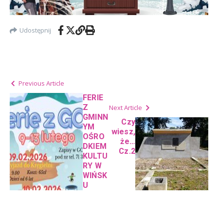
Udostępnij
Previous Article
FERIE
Z
Next Article
GMINN
Czy
YM
wiesz,
OŚRO
że…
DKIEM
Cz.2
KULTU
RY W
WIŃSK
U