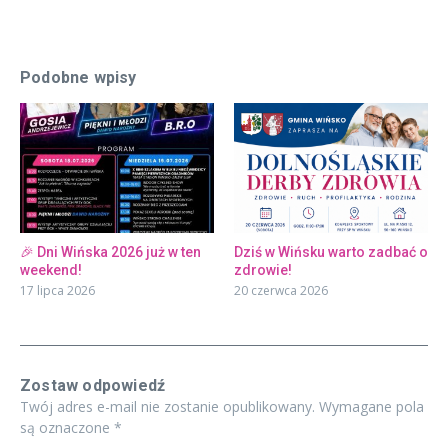
Podobne wpisy
🎉 Dni Wińska 2026 już w ten
Dziś w Wińsku warto zadbać o
weekend!
zdrowie!
17 lipca 2026
20 czerwca 2026
Zostaw odpowiedź
Twój adres e-mail nie zostanie opublikowany.
Wymagane pola
są oznaczone
*