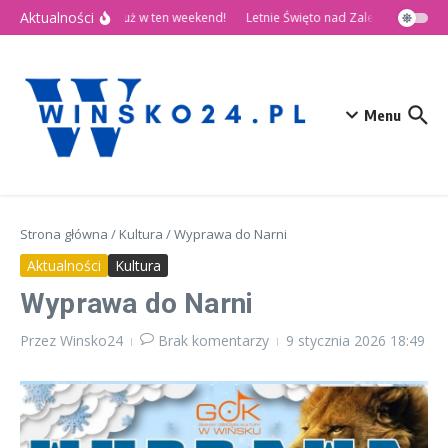
Przejdź do treści
Aktualności
🎉 Dni Wińska 2026 już w ten weekend!
Letnie Święto nad Zalewem Słup
Menu
Strona główna
/
Kultura
/
Wyprawa do Narni
Aktualności
Kultura
Wyprawa do Narni
Przez
Winsko24
Brak komentarzy
9 stycznia 2026
18:49