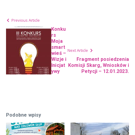
Previous Article
Konku
rs
Moja
smart
Next Article
wieś –
Wizje i
Fragment posiedzenia
Inicjat
Komisji Skarg, Wniosków i
ywy
Petycji – 12.01.2023.
Podobne wpisy