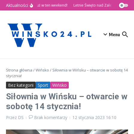
Przejdź do treści
Aktualności
🎉 Dni Wińska 2026 już w ten weekend!
Letnie Święto nad Zalewem Słup
Menu
Strona główna
/
Wińsko
/
Siłownia w Wińsku – otwarcie w sobotę 14
stycznia!
Bez kategorii
Sport
Wińsko
Siłownia w Wińsku – otwarcie w
sobotę 14 stycznia!
Przez
DS
Brak komentarzy
12 stycznia 2023
16:10