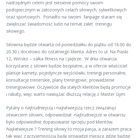
nadrzędnym celem jest niesienie pomocy swoim
podopiecznym w założonych celach siłowych, sylwetkowych
oraz sportowych. Ponadto na swoim fanpage staram się
zwiększać świadomość ludzi na temat zalet treningu
siłowego.
Siłownia będzie otwarta od poniedziałku do piątku od 16.00 do
20.30 ( docelowo do ostatniego klienta. Adres to ul. Na Piaski
12, Wińsko – salka fitness na I piętrze. W dniu otwarcia
korzystanie z siłowni będzie bezpłatne, a w ofercie właściciel
planuje karnety, pojedyncze wejściówki, treningi personalne,
konsultacje trenerskie, plany treningowe, prowadzenie
treningowowe. Oczywiście dla stałych klientów będą promocje
i rabaty, więc warto nawiązać dłuższą relację z Master Gym.
Pytany o najtrudniejszą i najłatwiejszą rzecz związanąz
otwarciem siłowni, odpowiedział -najtrudniejsze w otwarciu
było odpowiednie dopasowanie sprzętu pod klientów.
Najłatwiejsze ? Trening siłowy to moja pasja, a zarazem praca
tak więc z przyjemnością będę prowadził miejsce gdzie będzie