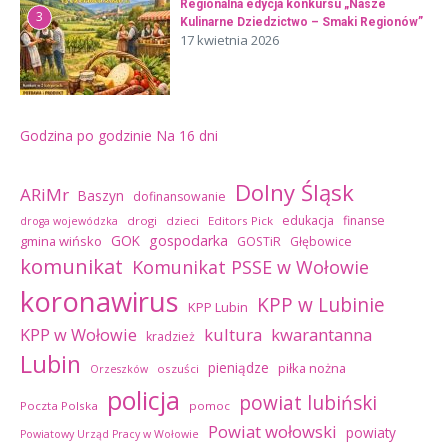
Regionalna edycja konkursu „Nasze
3
Kulinarne Dziedzictwo – Smaki Regionów”
17 kwietnia 2026
Godzina po godzinie
Na 16 dni
Dolny Śląsk
ARiMr
Baszyn
dofinansowanie
edukacja
finanse
drogi
dzieci
Editors Pick
droga wojewódzka
GOK
gospodarka
gmina wińsko
GOSTiR
Głębowice
komunikat
Komunikat PSSE w Wołowie
koronawirus
KPP w Lubinie
KPP Lubin
kultura
kwarantanna
KPP w Wołowie
kradzież
Lubin
pieniądze
piłka nożna
oszuści
Orzeszków
policja
powiat lubiński
Poczta Polska
pomoc
Powiat wołowski
powiaty
Powiatowy Urząd Pracy w Wołowie