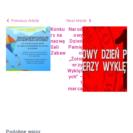
Previous Article
Next Article
Konku
Narod
rs na
owy
nazwę
Dzień
Sali
Pamię
Zabaw
ci
„Żołni
erzy
Wyklęt
ych” –
1
marca
Podobne wpisy