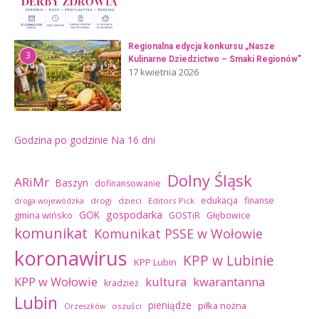
Regionalna edycja konkursu „Nasze
3
Kulinarne Dziedzictwo – Smaki Regionów”
17 kwietnia 2026
Godzina po godzinie
Na 16 dni
Dolny Śląsk
ARiMr
Baszyn
dofinansowanie
edukacja
finanse
drogi
dzieci
Editors Pick
droga wojewódzka
GOK
gospodarka
gmina wińsko
GOSTiR
Głębowice
komunikat
Komunikat PSSE w Wołowie
koronawirus
KPP w Lubinie
KPP Lubin
kultura
kwarantanna
KPP w Wołowie
kradzież
Lubin
pieniądze
piłka nożna
oszuści
Orzeszków