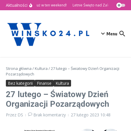
Przejdź do treści
Aktualności
🎉 Dni Wińska 2026 już w ten weekend!
Letnie Święto nad Zalewem Słup
Menu
Strona główna
/
Kultura
/
27 lutego – Światowy Dzień Organizacji
Pozarządowych
Bez kategorii
Finanse
Kultura
27 lutego – Światowy Dzień
Organizacji Pozarządowych
Przez
DS
Brak komentarzy
27 lutego 2023
10:48