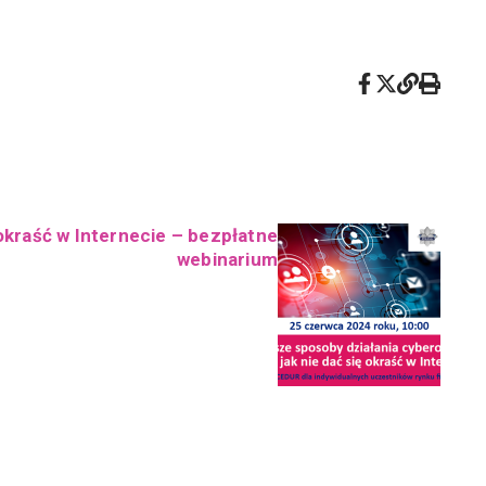
 okraść w Internecie – bezpłatne
webinarium