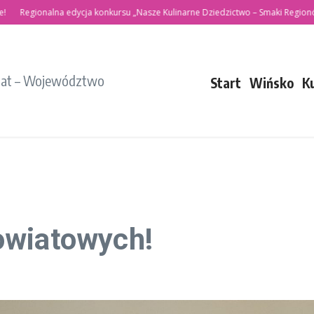
egionalna edycja konkursu „Nasze Kulinarne Dziedzictwo – Smaki Regionów”
iat – Województwo
Start
Wińsko
K
owiatowych!