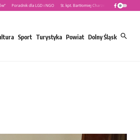
Poradnik dla LGD i NGO
St. kpt. Bartłomiej Charzewski nowym Komendante
ultura
Sport
Turystyka
Powiat
Dolny Śląsk