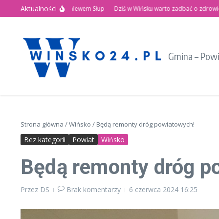
Przejdź do treści
Aktualności
etnie Święto nad Zalewem Słup
Dziś w Wińsku warto zadbać o zdrowie!
R
Gmina – Pow
Strona główna
/
Wińsko
/
Będą remonty dróg powiatowych!
Bez kategorii
Powiat
Wińsko
Będą remonty dróg p
Przez
DS
Brak komentarzy
6 czerwca 2024
16:25