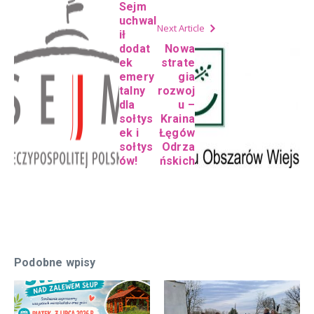
Sejm
uchwal
Next Article
ił
dodat
Nowa
ek
strate
emery
gia
talny
rozwoj
dla
u –
sołtys
Kraina
ek i
Łęgów
sołtys
Odrza
ów!
ńskich
Podobne wpisy