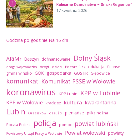
3
Kulinarne Dziedzictwo – Smaki Regionów”
17 kwietnia 2026
Godzina po godzinie
Na 16 dni
Dolny Śląsk
ARiMr
Baszyn
dofinansowanie
edukacja
finanse
drogi
dzieci
Editors Pick
droga wojewódzka
GOK
gospodarka
gmina wińsko
GOSTiR
Głębowice
komunikat
Komunikat PSSE w Wołowie
koronawirus
KPP w Lubinie
KPP Lubin
kultura
kwarantanna
KPP w Wołowie
kradzież
Lubin
pieniądze
piłka nożna
oszuści
Orzeszków
policja
powiat lubiński
Poczta Polska
pomoc
Powiat wołowski
powiaty
Powiatowy Urząd Pracy w Wołowie