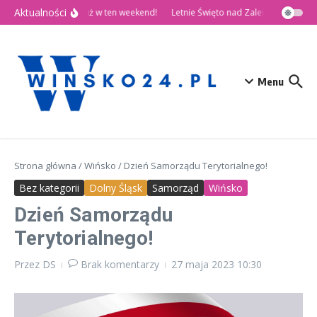
Przejdź do treści
Aktualności
🎉 Dni Wińska 2026 już w ten weekend!
Letnie Święto nad Zalewem Słup
D
Menu
Strona główna
/
Wińsko
/
Dzień Samorządu Terytorialnego!
Bez kategorii
Dolny Śląsk
Samorząd
Wińsko
Dzień Samorządu
Terytorialnego!
Przez
DS
Brak komentarzy
27 maja 2023
10:30