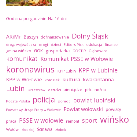
Godzina po godzinie
Na 16 dni
Dolny Śląsk
ARiMr
Baszyn
dofinansowanie
edukacja
finanse
drogi
dzieci
Editors Pick
droga wojewódzka
GOK
gospodarka
gmina wińsko
GOSTiR
Głębowice
komunikat
Komunikat PSSE w Wołowie
koronawirus
KPP w Lubinie
KPP Lubin
kultura
kwarantanna
KPP w Wołowie
kradzież
Lubin
pieniądze
piłka nożna
oszuści
Orzeszków
policja
powiat lubiński
Poczta Polska
pomoc
Powiat wołowski
powiaty
Powiatowy Urząd Pracy w Wołowie
wińsko
sport
PSSE w wołowie
praca
remont
Ścinawa
Wołów
złodziej
żłobek