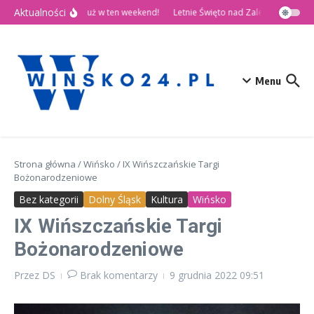
Przejdź do treści
Aktualności
🎉 Dni Wińska 2026 już w ten weekend!
Letnie Święto nad Zalewem Słup
Menu
Strona główna
/
Wińsko
/
IX Wińszczańskie Targi
Bożonarodzeniowe
Bez kategorii
Dolny Śląsk
Kultura
Wińsko
IX Wińszczańskie Targi
Bożonarodzeniowe
Przez
DS
Brak komentarzy
9 grudnia 2022
09:51