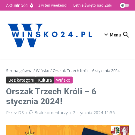
Przejdź do treści
Aktualności
🎉 Dni Wińska 2026 już w ten weekend!
Letnie Święto nad Zalewem Słup
Menu
Strona główna
/
Wińsko
/
Orszak Trzech Króli – 6 stycznia 2024!
Bez kategorii
Kultura
Wińsko
Orszak Trzech Króli – 6
stycznia 2024!
Przez
DS
Brak komentarzy
2 stycznia 2024
11:56