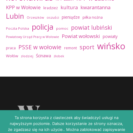
kultura
kwarantanna
KPP w Wołowie
kradzież
Lubin
pieniądze
piłka nożna
oszuści
Orzeszków
policja
powiat lubiński
Poczta Polska
pomoc
Powiat wołowski
powiaty
Powiatowy Urząd Pracy w Wołowie
wińsko
sport
PSSE w wołowie
praca
remont
Ścinawa
Wołów
złodziej
żłobek
Ta strona korzysta z ciasteczek aby świadczyć usługi na
najwyższym poziomie. Dalsze korzystanie ze strony oznacza,
że zgadzasz się na ich użycie.. Można zablokować zapisywanie