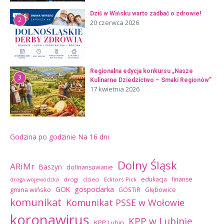
Dziś w Wińsku warto zadbać o zdrowie!
2
20 czerwca 2026
Regionalna edycja konkursu „Nasze
3
Kulinarne Dziedzictwo – Smaki Regionów”
17 kwietnia 2026
Godzina po godzinie
Na 16 dni
Dolny Śląsk
ARiMr
Baszyn
dofinansowanie
edukacja
finanse
drogi
dzieci
Editors Pick
droga wojewódzka
GOK
gospodarka
gmina wińsko
GOSTiR
Głębowice
komunikat
Komunikat PSSE w Wołowie
koronawirus
KPP w Lubinie
KPP Lubin