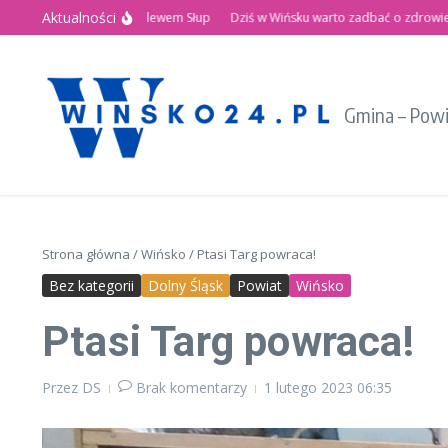
Przejdź do treści
Aktualności
tnie Święto nad Zalewem Słup
Dziś w Wińsku warto zadbać o zdrowie!
Re
Gmina – Pow
Strona główna
/
Wińsko
/
Ptasi Targ powraca!
Bez kategorii
Dolny Śląsk
Powiat
Wińsko
Ptasi Targ powraca!
Przez
DS
Brak komentarzy
1 lutego 2023
06:35