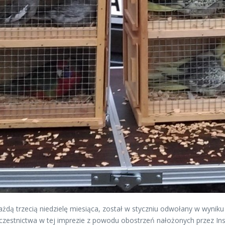
żdą trzecią niedzielę miesiąca, został w styczniu odwołany w wyniku
uczestnictwa w tej imprezie z powodu obostrzeń nałożonych przez In