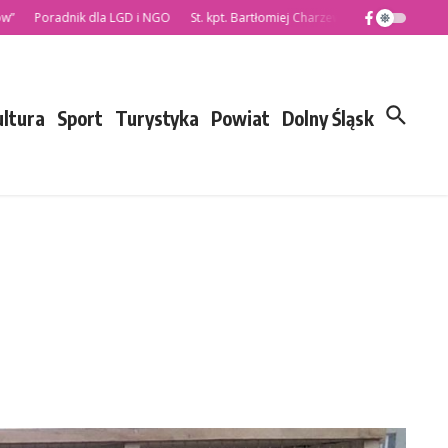
Poradnik dla LGD i NGO
St. kpt. Bartłomiej Charzewski nowym Komendantem
ultura
Sport
Turystyka
Powiat
Dolny Śląsk