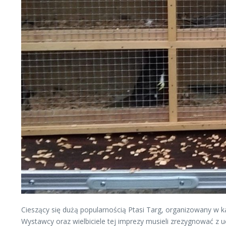
Cieszący się dużą popularnością Ptasi Targ, organizowany w ka
Wystawcy oraz wielbiciele tej imprezy musieli zrezygnować z 