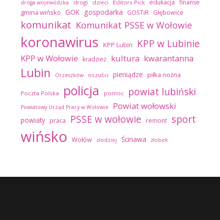
edukacja
finanse
drogi
dzieci
Editors Pick
droga wojewódzka
GOK
gospodarka
gmina wińsko
GOSTiR
Głębowice
komunikat
Komunikat PSSE w Wołowie
koronawirus
KPP w Lubinie
KPP Lubin
kultura
kwarantanna
KPP w Wołowie
kradzież
Lubin
pieniądze
piłka nożna
oszuści
Orzeszków
policja
powiat lubiński
Poczta Polska
pomoc
Powiat wołowski
Powiatowy Urząd Pracy w Wołowie
sport
PSSE w wołowie
powiaty
praca
remont
wińsko
Ścinawa
Wołów
złodziej
żłobek