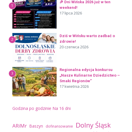
🎉 Dni Wińska 2026 już w ten
1
weekend!
17 lipca 2026
Dziś w Wińsku warto zadbać o
2
zdrowie!
20 czerwca 2026
Regionalna edycja konkursu
3
„Nasze Kulinarne Dziedzictwo –
Smaki Regionów”
17 kwietnia 2026
Godzina po godzinie
Na 16 dni
Dolny Śląsk
ARiMr
Baszyn
dofinansowanie