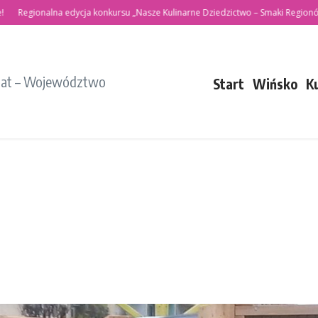
gionalna edycja konkursu „Nasze Kulinarne Dziedzictwo – Smaki Regionów”
iat – Województwo
Start
Wińsko
K