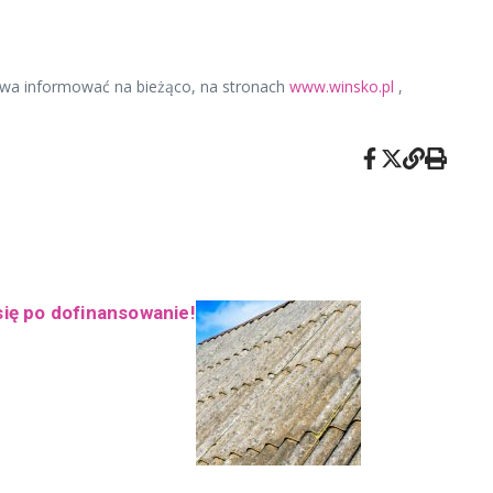
ństwa informować na bieżąco, na stronach
www.winsko.pl
,
się po dofinansowanie!