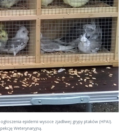
 ogłoszenia epidemii wysoce zjadliwej grypy ptaków (HPAI).
spekcję Weterynaryjną.