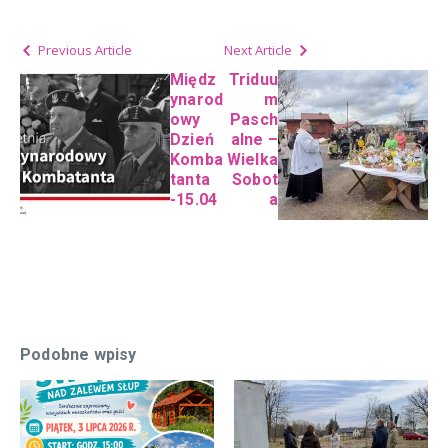
Previous Article
Next Article
Międz
Triduu
ynarod
m
owy
Pasch
Dzień
alne –
Komba
Wielka
tanta
Sobot
-15.04
a
Podobne wpisy