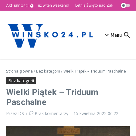
Przejdź do treści
Aktualności
🎉 Dni Wińska 2026 już w ten weekend!
Letnie Święto nad Zalewem Słup
Menu
Strona główna
/
Bez kategorii
/
Wielki Piątek – Triduum Paschalne
Bez kategorii
Wielki Piątek – Triduum
Paschalne
Przez
DS
Brak komentarzy
15 kwietnia 2022
06:22