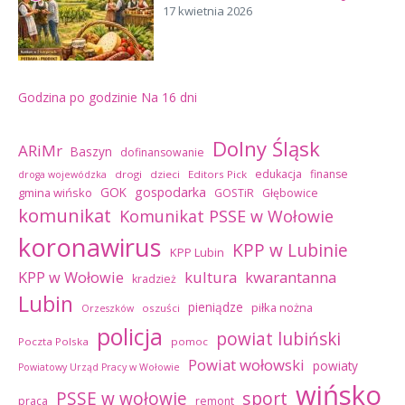
17 kwietnia 2026
Godzina po godzinie
Na 16 dni
Dolny Śląsk
ARiMr
Baszyn
dofinansowanie
edukacja
finanse
drogi
dzieci
Editors Pick
droga wojewódzka
GOK
gospodarka
gmina wińsko
GOSTiR
Głębowice
komunikat
Komunikat PSSE w Wołowie
koronawirus
KPP w Lubinie
KPP Lubin
kultura
kwarantanna
KPP w Wołowie
kradzież
Lubin
pieniądze
piłka nożna
oszuści
Orzeszków
policja
powiat lubiński
Poczta Polska
pomoc
Powiat wołowski
powiaty
Powiatowy Urząd Pracy w Wołowie
wińsko
sport
PSSE w wołowie
praca
remont