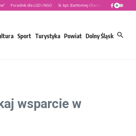
Poradnik dla LGD i NGO
St. kpt. Bartłomiej Charzewski nowym Komendan
ultura
Sport
Turystyka
Powiat
Dolny Śląsk
kaj wsparcie w