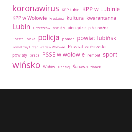
koronawirus
KPP w Lubinie
KPP Lubin
kultura
kwarantanna
KPP w Wołowie
kradzież
Lubin
pieniądze
piłka nożna
oszuści
Orzeszków
policja
powiat lubiński
Poczta Polska
pomoc
Powiat wołowski
Powiatowy Urząd Pracy w Wołowie
sport
PSSE w wołowie
powiaty
praca
remont
wińsko
Ścinawa
Wołów
złodziej
żłobek