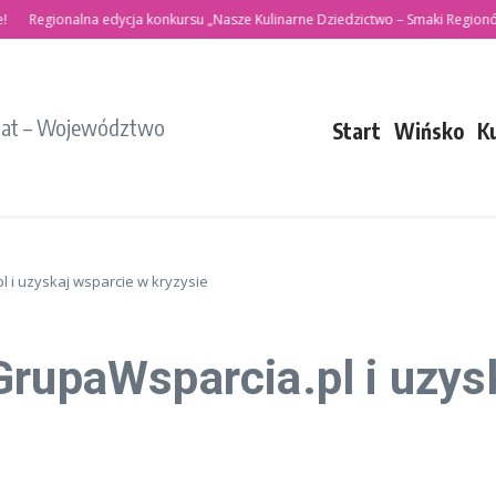
Regionalna edycja konkursu „Nasze Kulinarne Dziedzictwo – Smaki Regionów”
iat – Województwo
Start
Wińsko
K
 i uzyskaj wsparcie w kryzysie
GrupaWsparcia.pl i uzys