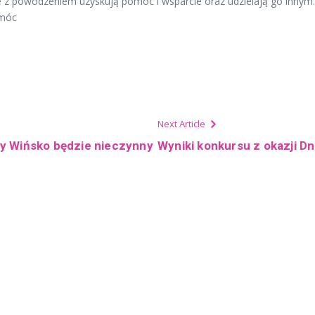
óre z powodzeniem uzyskują pomoc i wsparcie oraz udzielają go innym.
omóc
Next Article
y Wińsko będzie nieczynny
Wyniki konkursu z okazji Dn