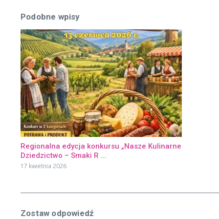
Podobne wpisy
Regionalna edycja konkursu „Nasze Kulinarne
Dziedzictwo – Smaki R ...
17 kwietnia 2026
Zostaw odpowiedź