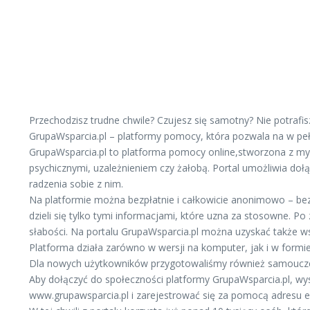
Przechodzisz trudne chwile? Czujesz się samotny? Nie potraf
GrupaWsparcia.pl – platformy pomocy, która pozwala na w peł
GrupaWsparcia.pl to platforma pomocy online,stworzona z my
psychicznymi, uzależnieniem czy żałobą. Portal umożliwia doł
radzenia sobie z nim.
Na platformie można bezpłatnie i całkowicie anonimowo – bez
dzieli się tylko tymi informacjami, które uzna za stosowne.
słabości. Na portalu GrupaWsparcia.pl można uzyskać także ws
Platforma działa zarówno w wersji na komputer, jak i w formie 
Dla nowych użytkowników przygotowaliśmy również samouczek,
Aby dołączyć do społeczności platformy GrupaWsparcia.pl, wy
www.grupawsparcia.pl i zarejestrować się za pomocą adresu e-