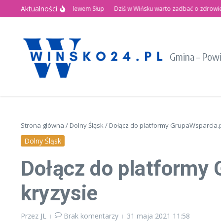
Przejdź do treści
Aktualności
Letnie Święto nad Zalewem Słup
Dziś w Wińsku warto zadbać o zdrowie!
Gmina – Pow
Strona główna
/
Dolny Śląsk
/
Dołącz do platformy GrupaWsparcia.pl
Dolny Śląsk
Dołącz do platformy 
kryzysie
Przez
JL
Brak komentarzy
31 maja 2021
11:58