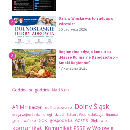
Dziś w Wińsku warto zadbać o
2
zdrowie!
20 czerwca 2026
Regionalna edycja konkursu
3
„Nasze Kulinarne Dziedzictwo –
Smaki Regionów”
17 kwietnia 2026
Godzina po godzinie
Na 16 dni
Dolny Śląsk
ARiMr
Baszyn
dofinansowanie
edukacja
finanse
drogi
dzieci
Editors Pick
droga wojewódzka
GOK
gospodarka
gmina wińsko
GOSTiR
Głębowice
komunikat
Komunikat PSSE w Wołowie