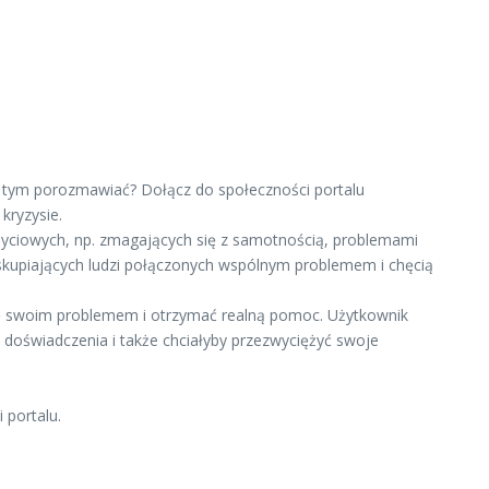
 o tym porozmawiać? Dołącz do społeczności portalu
kryzysie.
życiowych, np. zmagających się z samotnością, problemami
, skupiających ludzi połączonych wspólnym problemem i chęcią
się swoim problemem i otrzymać realną pomoc. Użytkownik
 doświadczenia i także chciałyby przezwyciężyć swoje
 portalu.