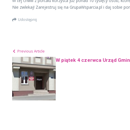
W tej chwili z portalu korzysta już ponad 10 tysięcy osób, kt
Nie zwlekaj! Zarejestruj się na GrupaWsparcia.pl i daj sobie p
Udostępnij
Previous Article
W piątek 4 czerwca Urząd Gmin