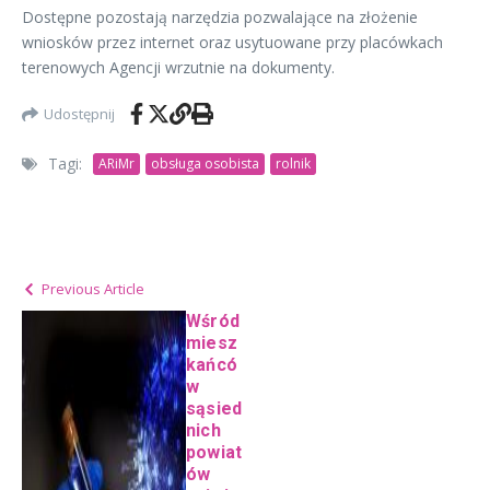
Dostępne pozostają narzędzia pozwalające na złożenie
wniosków przez internet oraz usytuowane przy placówkach
terenowych Agencji wrzutnie na dokumenty.
Udostępnij
Tagi:
ARiMr
obsługa osobista
rolnik
Previous Article
Wśród
miesz
kańcó
w
sąsied
nich
powiat
ów