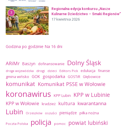
Regionalna edycja konkursu „Nasze
3
Kulinarne Dziedzictwo – Smaki Regionów”
17 kwietnia 2026
Godzina po godzinie
Na 16 dni
Dolny Śląsk
ARiMr
Baszyn
dofinansowanie
edukacja
finanse
drogi
dzieci
Editors Pick
droga wojewódzka
GOK
gospodarka
gmina wińsko
GOSTiR
Głębowice
komunikat
Komunikat PSSE w Wołowie
koronawirus
KPP w Lubinie
KPP Lubin
kultura
kwarantanna
KPP w Wołowie
kradzież
Lubin
pieniądze
piłka nożna
oszuści
Orzeszków
policja
powiat lubiński
Poczta Polska
pomoc