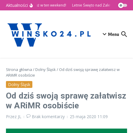
Przejdź do treści
Aktualności
🎉 Dni Wińska 2026 już w ten weekend!
Letnie Święto nad Zalewem Słup
Menu
Strona główna
/
Dolny Śląsk
/
Od dziś swoją sprawę załatwisz w
ARiMR osobiście
Dolny Śląsk
Od dziś swoją sprawę załatwisz
w ARiMR osobiście
Przez
JL
Brak komentarzy
25 maja 2020
11:09