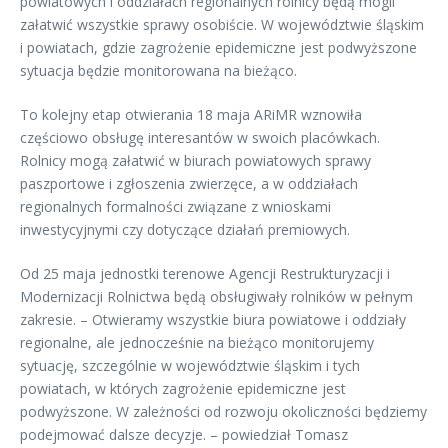
powiatowych i oddziałach regionalnych rolnicy będą mogli
załatwić wszystkie sprawy osobiście. W województwie śląskim
i powiatach, gdzie zagrożenie epidemiczne jest podwyższone
sytuacja będzie monitorowana na bieżąco.
To kolejny etap otwierania 18 maja ARiMR wznowiła
częściowo obsługę interesantów w swoich placówkach.
Rolnicy mogą załatwić w biurach powiatowych sprawy
paszportowe i zgłoszenia zwierzęce, a w oddziałach
regionalnych formalności związane z wnioskami
inwestycyjnymi czy dotyczące działań premiowych.
Od 25 maja jednostki terenowe Agencji Restrukturyzacji i
Modernizacji Rolnictwa będą obsługiwały rolników w pełnym
zakresie. – Otwieramy wszystkie biura powiatowe i oddziały
regionalne, ale jednocześnie na bieżąco monitorujemy
sytuację, szczególnie w województwie śląskim i tych
powiatach, w których zagrożenie epidemiczne jest
podwyższone. W zależności od rozwoju okoliczności będziemy
podejmować dalsze decyzje. – powiedział Tomasz