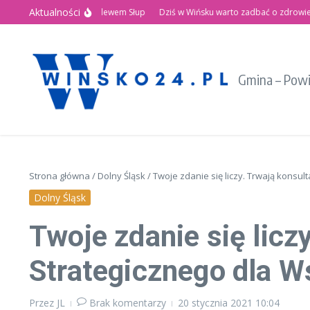
Przejdź do treści
Aktualności
nie Święto nad Zalewem Słup
Dziś w Wińsku warto zadbać o zdrowie!
Reg
Gmina – Pow
Strona główna
/
Dolny Śląsk
/
Twoje zdanie się liczy. Trwają konsult
Dolny Śląsk
Twoje zdanie się licz
Strategicznego dla Ws
Przez
JL
Brak komentarzy
20 stycznia 2021
10:04