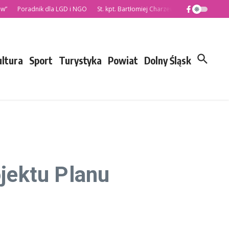
radnik dla LGD i NGO
St. kpt. Bartłomiej Charzewski nowym Komendantem 
ultura
Sport
Turystyka
Powiat
Dolny Śląsk
ojektu Planu