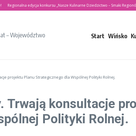
ionalna edycja konkursu „Nasze Kulinarne Dziedzictwo – Smaki Regionów”
Po
iat – Województwo
Start
Wińsko
K
acje projektu Planu Strategicznego dla Wspólnej Polityki Rolnej.
y. Trwają konsultacje pr
pólnej Polityki Rolnej.