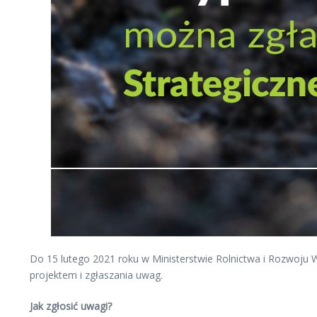
Do 15 lutego 2021 roku w Ministerstwie Rolnictwa i Rozwoju Ws
projektem i zgłaszania uwag.
Jak zgłosić uwagi?