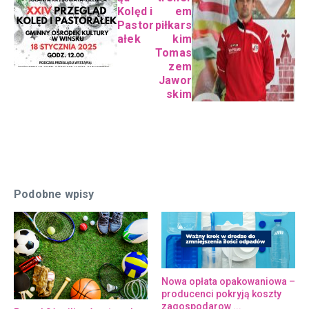
Kolęd i
em
Pastor
piłkars
ałek
kim
Tomas
zem
Jawor
skim
Podobne wpisy
Nowa opłata opakowaniowa –
producenci pokryją koszty
zagospodarow ...