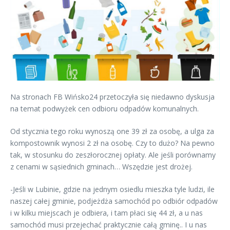
Na stronach FB Wińsko24 przetoczyła się niedawno dyskusja
na temat podwyżek cen odbioru odpadów komunalnych.
Od stycznia tego roku wynoszą one 39 zł za osobę, a ulga za
kompostownik wynosi 2 zł na osobę. Czy to dużo? Na pewno
tak, w stosunku do zeszłorocznej opłaty. Ale jeśli porównamy
z cenami w sąsiednich gminach… Wszędzie jest drożej.
-Jeśli w Lubinie, gdzie na jednym osiedlu mieszka tyle ludzi, ile
naszej całej gminie, podjeżdża samochód po odbiór odpadów
i w kilku miejscach je odbiera, i tam płaci się 44 zł, a u nas
samochód musi przejechać praktycznie całą gminę.. I u nas