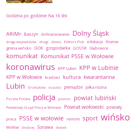
Godzina po godzinie
Na 16 dni
Dolny Śląsk
ARiMr
Baszyn
dofinansowanie
edukacja
finanse
drogi
dzieci
Editors Pick
droga wojewódzka
GOK
gospodarka
gmina wińsko
GOSTiR
Głębowice
komunikat
Komunikat PSSE w Wołowie
koronawirus
KPP w Lubinie
KPP Lubin
kultura
kwarantanna
KPP w Wołowie
kradzież
Lubin
pieniądze
piłka nożna
oszuści
Orzeszków
policja
powiat lubiński
Poczta Polska
pomoc
Powiat wołowski
powiaty
Powiatowy Urząd Pracy w Wołowie
wińsko
sport
PSSE w wołowie
praca
remont
Ścinawa
Wołów
złodziej
żłobek