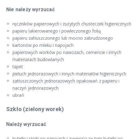
Nie należy wyrzucać
ręczników papierowych i zużytych chusteczek higienicznych
papieru lakierowanego i powleczonego folią
papieru zatłuszczonego lub mocno zabrudzonego
kartonów po mleku i napojach
papierowych worków po nawozach, cemencie i innych
materiałach budowlanych
tapet
pieluch jednorazowych i innych materiałów higienicznych
zatłuszczonych jednorazowych opakowań z papieru i
naczyń jednorazowych
ubrań
Szkło (zielony worek)
Należy wyrzucać
butelki i słoiki po napojach i żywności (w tym butelki po