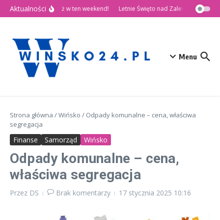
Przejdź do treści
Aktualności
🎉 Dni Wińska 2026 już w ten weekend!
Letnie Święto nad Zalewem Słup
D
Menu
Strona główna
/
Wińsko
/
Odpady komunalne – cena, właściwa
segregacja
Finanse
Samorząd
Wińsko
Odpady komunalne – cena,
właściwa segregacja
Przez
DS
Brak komentarzy
17 stycznia 2025
10:16