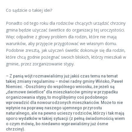
Co sądzicie o takiej idei?
Ponadto od tego roku dla rodziców chcących urządzić chrzciny
gmina będzie użyczać świetlice do organizacji tej uroczystości.
Więc odpadnie z głowy problem dla rodzin, które nie mają
warunków, aby przyjęcie przygotować we własnym domu.
Podobnie zresztą, jak użyczeń świetlic dokonuje się dla rodzin,
które chcą godnie pożegnać swoich bliskich, którzy mieszkali w
gminie, przez zorganizowanie stypy.
– Z panią wójt rozmawialiśmy już jakiś czas temu na temat
takiej zmiany regulaminu – mówi radny gminy Wińsko, Paweł
Niemiec. -Doszliśmy do wspólnego wniosku, że jeżeli są
„darmowe świetlice” dla mieszkańców gminy w przypadku
organizowania stypy, to moglibyśmy coś podobnego
wprowadzić dla nowourodzonych mieszkańców. Może to nie
wpłynie na poprawę naszego ujemnego przyrostu
naturalnego, ale na pewno ucieszy rodziców, którzy i tak mają
sporo wydatków w takiej sytuacji (z pełną świadomością wiem
o czym mówię, bo niedawno wyprawialiśmy już ósme
chrzciny).