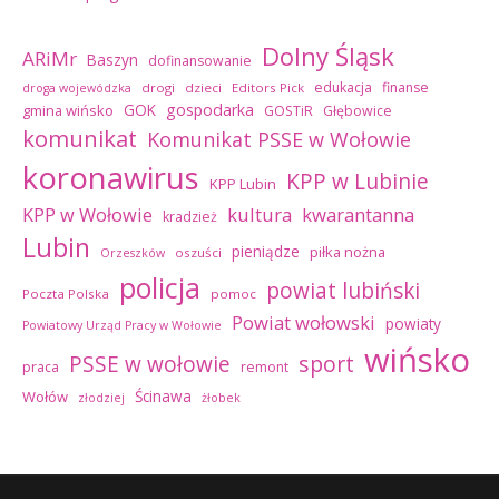
Dolny Śląsk
ARiMr
Baszyn
dofinansowanie
edukacja
finanse
drogi
dzieci
Editors Pick
droga wojewódzka
GOK
gospodarka
gmina wińsko
GOSTiR
Głębowice
komunikat
Komunikat PSSE w Wołowie
koronawirus
KPP w Lubinie
KPP Lubin
kultura
kwarantanna
KPP w Wołowie
kradzież
Lubin
pieniądze
piłka nożna
oszuści
Orzeszków
policja
powiat lubiński
Poczta Polska
pomoc
Powiat wołowski
powiaty
Powiatowy Urząd Pracy w Wołowie
wińsko
sport
PSSE w wołowie
praca
remont
Ścinawa
Wołów
złodziej
żłobek