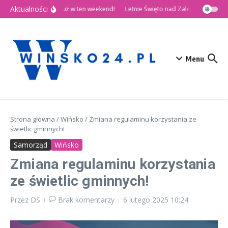
Przejdź do treści
Aktualności
🎉 Dni Wińska 2026 już w ten weekend!
Letnie Święto nad Zalewem Słup
Menu
Strona główna
/
Wińsko
/
Zmiana regulaminu korzystania ze
świetlic gminnych!
Samorząd
Wińsko
Zmiana regulaminu korzystania
ze świetlic gminnych!
Przez
DS
Brak komentarzy
6 lutego 2025
10:24