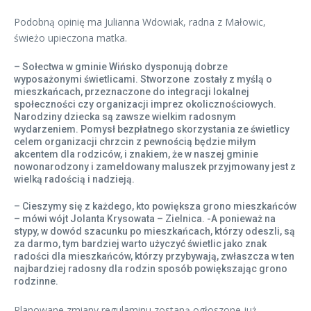
Podobną opinię ma Julianna Wdowiak, radna z Małowic,
świeżo upieczona matka.
– Sołectwa w gminie Wińsko dysponują dobrze
wyposażonymi świetlicami. Stworzone zostały z myślą o
mieszkańcach, przeznaczone do integracji lokalnej
społeczności czy organizacji imprez okolicznościowych.
Narodziny dziecka są zawsze wielkim radosnym
wydarzeniem. Pomysł bezpłatnego skorzystania ze świetlicy
celem organizacji chrzcin z pewnością będzie miłym
akcentem dla rodziców, i znakiem, że w naszej gminie
nowonarodzony i zameldowany maluszek przyjmowany jest z
wielką radością i nadzieją.
– Cieszymy się z każdego, kto powiększa grono mieszkańców
– mówi wójt Jolanta Krysowata – Zielnica. -A ponieważ na
stypy, w dowód szacunku po mieszkańcach, którzy odeszli, są
za darmo, tym bardziej warto użyczyć świetlic jako znak
radości dla mieszkańców, którzy przybywają, zwłaszcza w ten
najbardziej radosny dla rodzin sposób powiększając grono
rodzinne.
Planowane zmiany regulaminu zostaną ogłoszone już