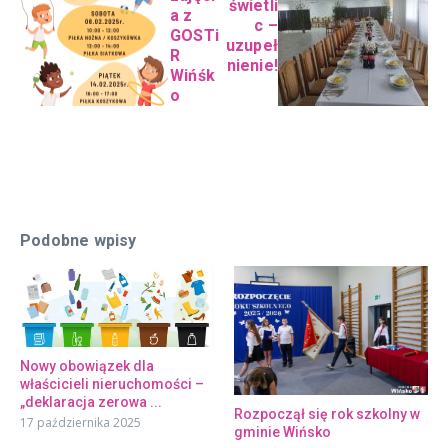
świetli
a z
c –
GOSTi
uzupeł
R
nienie!
Wińśk
o
Podobne wpisy
Nowy obowiązek dla
właścicieli nieruchomości –
„deklaracja zerowa ...
Rozpoczął się rok szkolny w
17 października 2025
gminie Wińsko