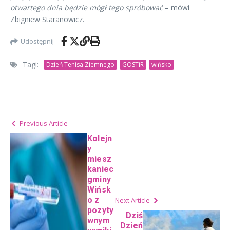
otwartego dnia będzie mógł tego spróbować
– mówi
Zbigniew Staranowicz.
Udostępnij
Tagi:
Dzień Tenisa Ziemnego
GOSTiR
wińsko
Previous Article
Kolejn
y
miesz
kaniec
gminy
Wińsk
o z
Next Article
pozyty
Dziś
wnym
Dzień