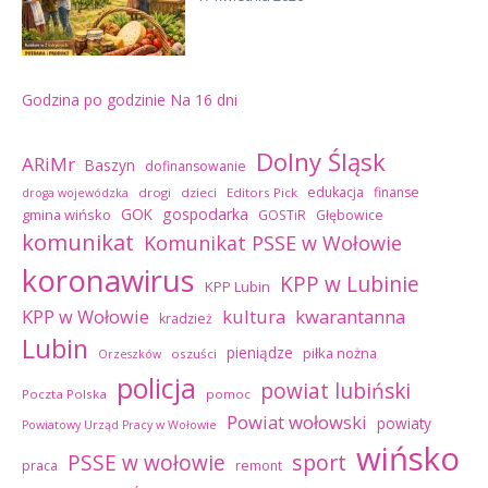
Godzina po godzinie
Na 16 dni
Dolny Śląsk
ARiMr
Baszyn
dofinansowanie
edukacja
finanse
drogi
dzieci
Editors Pick
droga wojewódzka
GOK
gospodarka
gmina wińsko
GOSTiR
Głębowice
komunikat
Komunikat PSSE w Wołowie
koronawirus
KPP w Lubinie
KPP Lubin
kultura
kwarantanna
KPP w Wołowie
kradzież
Lubin
pieniądze
piłka nożna
oszuści
Orzeszków
policja
powiat lubiński
Poczta Polska
pomoc
Powiat wołowski
powiaty
Powiatowy Urząd Pracy w Wołowie
wińsko
sport
PSSE w wołowie
praca
remont