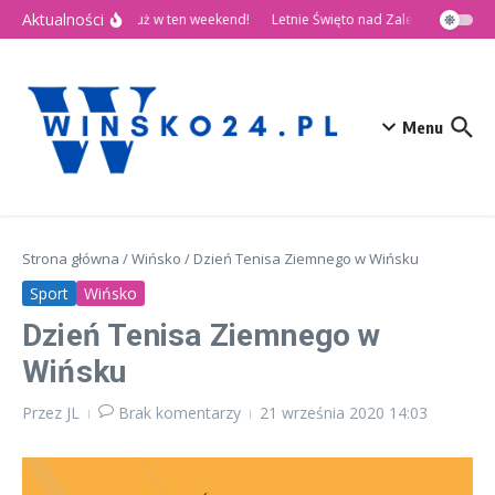
Przejdź do treści
Aktualności
🎉 Dni Wińska 2026 już w ten weekend!
Letnie Święto nad Zalewem Słup
Menu
Strona główna
/
Wińsko
/
Dzień Tenisa Ziemnego w Wińsku
Sport
Wińsko
Dzień Tenisa Ziemnego w
Wińsku
Przez
JL
Brak komentarzy
21 września 2020
14:03