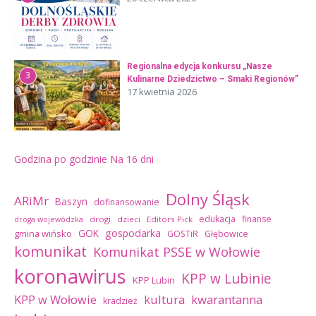
Regionalna edycja konkursu „Nasze
3
Kulinarne Dziedzictwo – Smaki Regionów”
17 kwietnia 2026
Godzina po godzinie
Na 16 dni
Dolny Śląsk
ARiMr
Baszyn
dofinansowanie
edukacja
finanse
drogi
dzieci
Editors Pick
droga wojewódzka
GOK
gospodarka
gmina wińsko
GOSTiR
Głębowice
komunikat
Komunikat PSSE w Wołowie
koronawirus
KPP w Lubinie
KPP Lubin
kultura
kwarantanna
KPP w Wołowie
kradzież