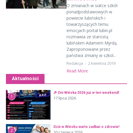
O zmianach w siatce szkół
ponadpodstawowych w
powiecie lubińskich i
towarzyszących temu
emocjach portal lubin.pl
rozmawia ze starostą
lubińskim Adamem Myrdą.
Zaproponowane przez
państwa zmiany w szkol...
Redakcja
2 kwietnia 2019
Read More
Aktualności
🎉 Dni Wińska 2026 już w ten weekend!
1
17 lipca 2026
Dziś w Wińsku warto zadbać o zdrowie!
2
20 czerwca 2026