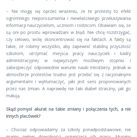
– Nie mogę się oprzeć wrażeniu, że te protesty to efekt
ogromnego nieporozumienia i niewłaściwego przekazywania
informacji nauczycielom, uczniom i rodzicom. Obawiam się, że
są oni po prostu wprowadzani w błąd. Nie chcę rozstrzygać,
czy celowo, wolę skoncentrować się na faktach. A fakty są
takie, że robimy wszystko, aby zapewnić stabilną przyszłość
szkołom, utrzymać miejsca pracy nauczycieli i kadry
administracyjnej w najwyższym możliwym stopniu i
zabezpieczyć odpowiednie warunki nauki młodzieży. Jednak w
atmosferze protestów trudno jest przebić się z racjonalnymi
argumentami i wytłumaczyć, jaki jest sens proponowanych
przez nas zmian. A naprawdę nie taki diabeł straszny, jak go
malują.
Skąd pomysł akurat na takie zmiany i połączenia tych, a nie
innych placówek?
– Chociaż odpowiadamy za szkoły ponadpodstawowe, nie
mamy pełnej dowolności organizacji ich pracy. Musimy