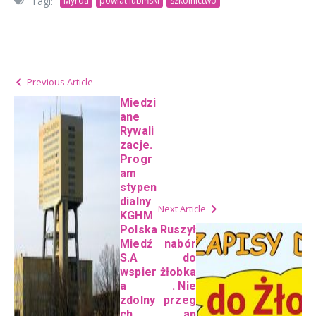
Tagi:
Myrda
powiat lubiński
szkolnictwo
Previous Article
Miedzi
ane
Rywali
zacje.
Progr
am
stypen
dialny
Next Article
KGHM
Polska
Ruszył
Miedź
nabór
S.A
do
wspier
żłobka
a
. Nie
zdolny
przeg
ch
ap