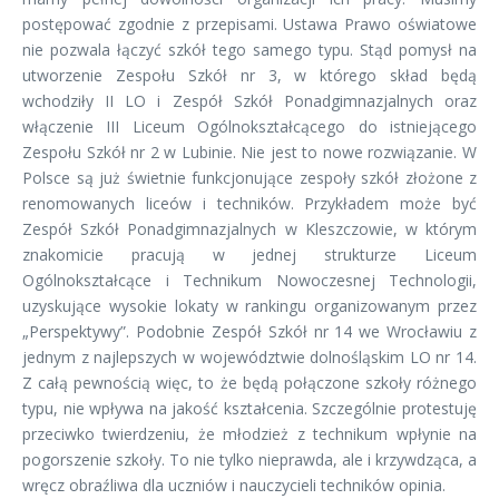
postępować zgodnie z przepisami. Ustawa Prawo oświatowe
nie pozwala łączyć szkół tego samego typu. Stąd pomysł na
utworzenie Zespołu Szkół nr 3, w którego skład będą
wchodziły II LO i Zespół Szkół Ponadgimnazjalnych oraz
włączenie III Liceum Ogólnokształcącego do istniejącego
Zespołu Szkół nr 2 w Lubinie. Nie jest to nowe rozwiązanie. W
Polsce są już świetnie funkcjonujące zespoły szkół złożone z
renomowanych liceów i techników. Przykładem może być
Zespół Szkół Ponadgimnazjalnych w Kleszczowie, w którym
znakomicie pracują w jednej strukturze Liceum
Ogólnokształcące i Technikum Nowoczesnej Technologii,
uzyskujące wysokie lokaty w rankingu organizowanym przez
„Perspektywy”. Podobnie Zespół Szkół nr 14 we Wrocławiu z
jednym z najlepszych w województwie dolnośląskim LO nr 14.
Z całą pewnością więc, to że będą połączone szkoły różnego
typu, nie wpływa na jakość kształcenia. Szczególnie protestuję
przeciwko twierdzeniu, że młodzież z technikum wpłynie na
pogorszenie szkoły. To nie tylko nieprawda, ale i krzywdząca, a
wręcz obraźliwa dla uczniów i nauczycieli techników opinia.