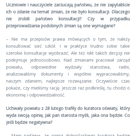
Uczniowie i nauczyciele zarzucają państwu, że nie zapytaliście
ich o zdanie na temat zmian, że nie było konsultacji. Dlaczego
nie zrobili państwo konsultacji? Czy w przypadku
przeprowadzania podobnych zmian są one wymagane?
– Nie ma przepisów prawa mówiących o tym, że należy
konsultować sieć szkół. I w praktyce trudno sobie takie
szerokie konsultacje wyobrazić. Ale też nikt takich decyzji nie
podejmuje jednoosobowo. Nad zmianami pracował zarząd
powiatu, odpowiednie wydziały starostwa, radni,
analizowaliśmy dokumenty i wspólnie wypracowaliśmy,
naszym zdaniem, najlepsze rozwiązanie. Oczywiście czas
pokaże, czy mieliśmy rację. Jeszcze raz podkreślę, tu chodzi o
ekonomię i odpowiedzialność.
Uchwały powiatu z 28 lutego trafiły do kuratora oświaty, który
wyda swoją opinię. Jak pan starosta myśli, jaka ona będzie. Co
jeśli będzie negatywna?
– Mam nadzieję, że opinia dolnośląskiego kuratora będzie