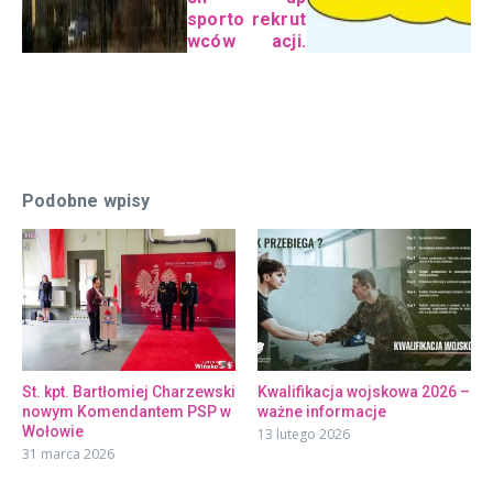
sporto
rekrut
wców
acji.
Podobne wpisy
St. kpt. Bartłomiej Charzewski
Kwalifikacja wojskowa 2026 –
nowym Komendantem PSP w
ważne informacje
Wołowie
13 lutego 2026
31 marca 2026