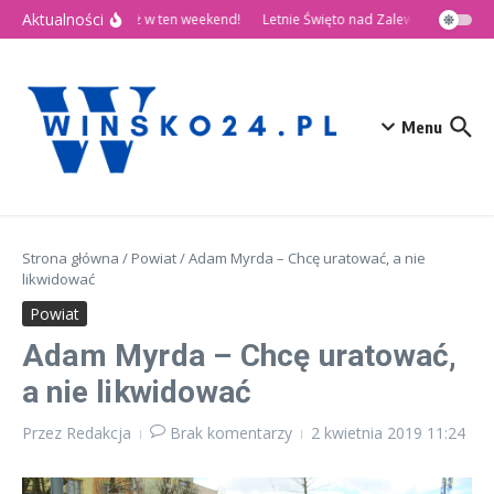
Przejdź do treści
Aktualności
 Dni Wińska 2026 już w ten weekend!
Letnie Święto nad Zalewem Słup
Dz
Menu
Strona główna
/
Powiat
/
Adam Myrda – Chcę uratować, a nie
likwidować
Powiat
Adam Myrda – Chcę uratować,
a nie likwidować
Przez
Redakcja
Brak komentarzy
2 kwietnia 2019
11:24