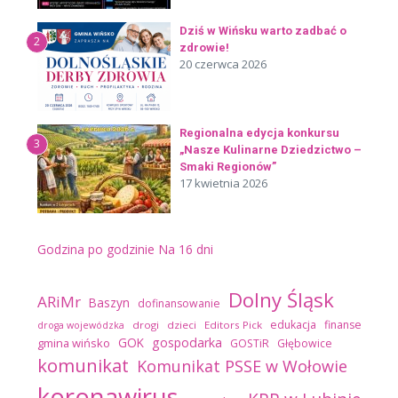
Dziś w Wińsku warto zadbać o
2
zdrowie!
20 czerwca 2026
Regionalna edycja konkursu
3
„Nasze Kulinarne Dziedzictwo –
Smaki Regionów”
17 kwietnia 2026
Godzina po godzinie
Na 16 dni
Dolny Śląsk
ARiMr
Baszyn
dofinansowanie
edukacja
finanse
drogi
dzieci
Editors Pick
droga wojewódzka
GOK
gospodarka
gmina wińsko
GOSTiR
Głębowice
komunikat
Komunikat PSSE w Wołowie
koronawirus