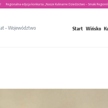
ionalna edycja konkursu „Nasze Kulinarne Dziedzictwo – Smaki Regionów”
P
iat – Województwo
Start
Wińsko
K