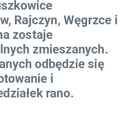
uszkowice
w, Rajczyn, Węgrzce i
na zostaje
lnych zmieszanych.
anych odbędzie się
otowanie i
działek rano.