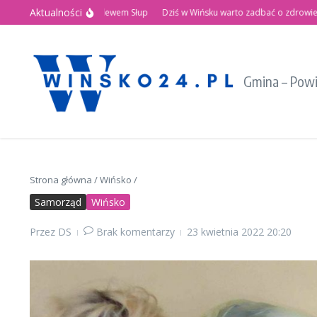
Przejdź do treści
Aktualności
tnie Święto nad Zalewem Słup
Dziś w Wińsku warto zadbać o zdrowie!
Reg
Gmina – Pow
Strona główna
/
Wińsko
/
Samorząd
Wińsko
Przez
DS
Brak komentarzy
23 kwietnia 2022
20:20