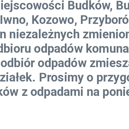
iejscowości Budków, B
 Iwno, Kozowo, Przyboró
n niezależnych zmienio
odbioru odpadów komuna
 odbiór odpadów zmiesz
ziałek. Prosimy o przyg
ów z odpadami na ponie