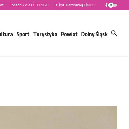
oradnik dla LGD i NGO
St. kpt. Bartłomiej Charzewski nowym Komendantem
ultura
Sport
Turystyka
Powiat
Dolny Śląsk