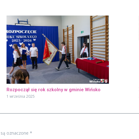
Rozpoczął się rok szkolny w gminie Wińsko
1 września 2025
 są oznaczone
*