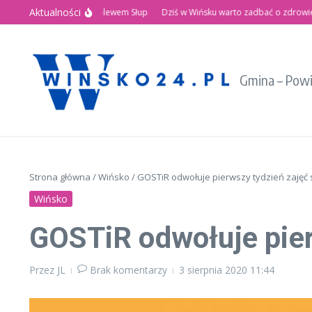
Przejdź do treści
Aktualności
tnie Święto nad Zalewem Słup
Dziś w Wińsku warto zadbać o zdrowie!
Re
Gmina – Pow
Strona główna
/
Wińsko
/
GOSTiR odwołuje pierwszy tydzień zajęć
Wińsko
GOSTiR odwołuje pie
Przez
JL
Brak komentarzy
3 sierpnia 2020
11:44