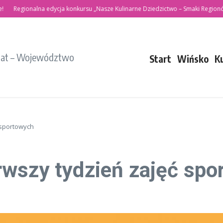
gionalna edycja konkursu „Nasze Kulinarne Dziedzictwo – Smaki Regionów”
P
iat – Województwo
Start
Wińsko
K
 sportowych
rwszy tydzień zajęć spo