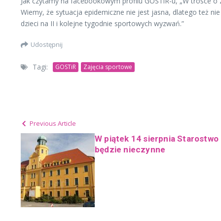
Jak czytamy na facebookowym profilu GOSTiR-u, „W trosce o zd
Wiemy, że sytuacja epidemiczne nie jest jasna, dlatego też n
dzieci na II i kolejne tygodnie sportowych wyzwań.”
Udostępnij
Tagi:
GOSTiR
Zajęcia sportowe
Previous Article
W piątek 14 sierpnia Starostw
będzie nieczynne