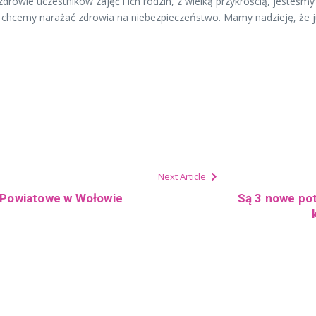
rowie uczestników zajęć i ich rodzin, z wielką przykrością, jesteś
ie chcemy narażać zdrowia na niebezpieczeństwo. Mamy nadzieję, że 
Next Article
o Powiatowe w Wołowie
Są 3 nowe po