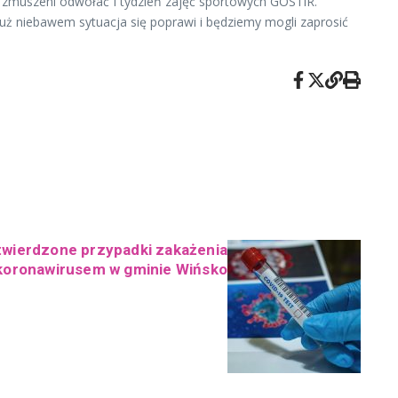
my zmuszeni odwołać I tydzień zajęć sportowych GOSTiR.
już niebawem sytuacja się poprawi i będziemy mogli zaprosić
twierdzone przypadki zakażenia
koronawirusem w gminie Wińsko