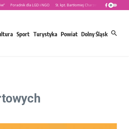
oradnik dla LGD i NGO
St. kpt. Bartłomiej Charzewski nowym Komendantem
ultura
Sport
Turystyka
Powiat
Dolny Śląsk
rtowych