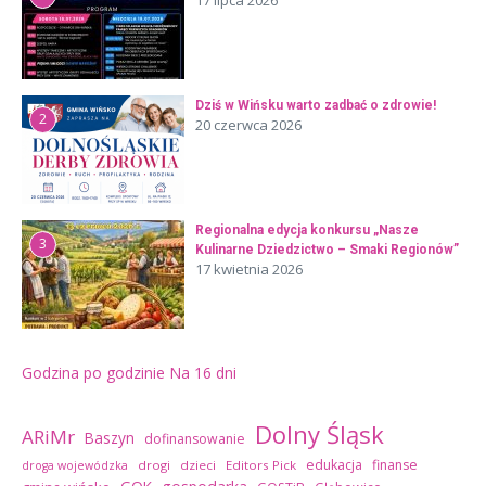
17 lipca 2026
Dziś w Wińsku warto zadbać o zdrowie!
2
20 czerwca 2026
Regionalna edycja konkursu „Nasze
3
Kulinarne Dziedzictwo – Smaki Regionów”
17 kwietnia 2026
Godzina po godzinie
Na 16 dni
Dolny Śląsk
ARiMr
Baszyn
dofinansowanie
edukacja
finanse
drogi
dzieci
Editors Pick
droga wojewódzka