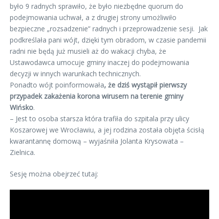
było 9 radnych sprawiło, że było niezbędne quorum do
podejmowania uchwał, a z drugiej strony umożliwiło
bezpieczne „rozsadzenie” radnych i przeprowadzenie sesji. Jak
podkreślała pani wójt, dzięki tym obradom, w czasie pandemii
radni nie będą już musieli aż do wakacji chyba, że
Ustawodawca umocuje gminy inaczej do podejmowania
decyzji w innych warunkach technicznych.
Ponadto wójt poinformowała
, że dziś wystąpił pierwszy
przypadek zakażenia korona wirusem na terenie gminy
Wińsko
.
– Jest to osoba starsza która trafiła do szpitala przy ulicy
Koszarowej we Wrocławiu, a jej rodzina została objęta ścisłą
kwarantannę domową – wyjaśniła Jolanta Krysowata –
Zielnica.
Sesję można obejrzeć tutaj: