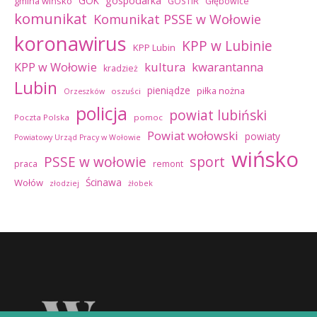
GOK
gospodarka
gmina wińsko
GOSTiR
Głębowice
komunikat
Komunikat PSSE w Wołowie
koronawirus
KPP w Lubinie
KPP Lubin
kultura
kwarantanna
KPP w Wołowie
kradzież
Lubin
pieniądze
piłka nożna
oszuści
Orzeszków
policja
powiat lubiński
Poczta Polska
pomoc
Powiat wołowski
powiaty
Powiatowy Urząd Pracy w Wołowie
wińsko
sport
PSSE w wołowie
praca
remont
Ścinawa
Wołów
złodziej
żłobek