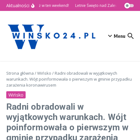
Przejdź do treści
Aktualności
🎉 Dni Wińska 2026 już w ten weekend!
Letnie Święto nad Zalewem Słup
D
Menu
Strona główna
/
Wińsko
/
Radni obradowali w wyjątkowych
warunkach. Wójt poinformowała o pierwszym w gminie przypadku
zarażenia koronawirusem
Wińsko
Radni obradowali w
wyjątkowych warunkach. Wójt
poinformowała o pierwszym w
gminie przypadku zarażenia