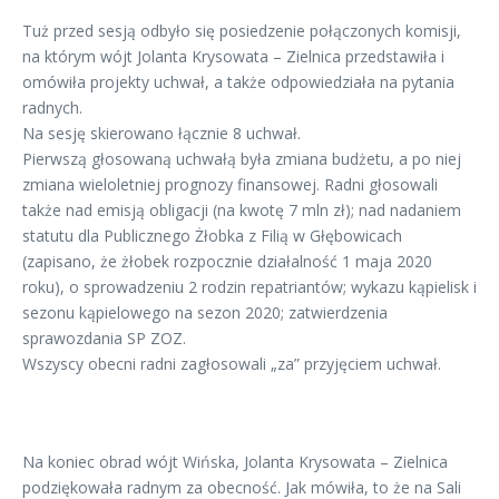
Tuż przed sesją odbyło się posiedzenie połączonych komisji,
na którym wójt Jolanta Krysowata – Zielnica przedstawiła i
omówiła projekty uchwał, a także odpowiedziała na pytania
radnych.
Na sesję skierowano łącznie 8 uchwał.
Pierwszą głosowaną uchwałą była zmiana budżetu, a po niej
zmiana wieloletniej prognozy finansowej. Radni głosowali
także nad emisją obligacji (na kwotę 7 mln zł); nad nadaniem
statutu dla Publicznego Żłobka z Filią w Głębowicach
(zapisano, że żłobek rozpocznie działalność 1 maja 2020
roku), o sprowadzeniu 2 rodzin repatriantów; wykazu kąpielisk i
sezonu kąpielowego na sezon 2020; zatwierdzenia
sprawozdania SP ZOZ.
Wszyscy obecni radni zagłosowali „za” przyjęciem uchwał.
Na koniec obrad wójt Wińska, Jolanta Krysowata – Zielnica
podziękowała radnym za obecność. Jak mówiła, to że na Sali