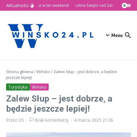
Przejdź do treści
Aktualności
🎉 Dni Wińska 2026 już w ten weekend!
Letnie Święto nad Zalewem Słup
Menu
Strona główna
/
Wińsko
/
Zalew Słup – jest dobrze, a będzie
jeszcze lepiej!
Turystyka
Wińsko
Zalew Słup – jest dobrze, a
będzie jeszcze lepiej!
Przez
DS
Brak komentarzy
4 marca 2025
21:36