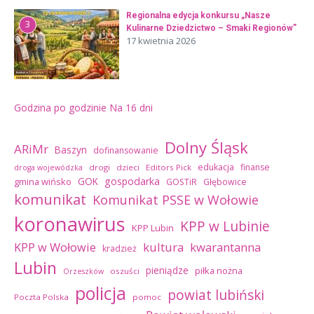
Regionalna edycja konkursu „Nasze
3
Kulinarne Dziedzictwo – Smaki Regionów”
17 kwietnia 2026
Godzina po godzinie
Na 16 dni
Dolny Śląsk
ARiMr
Baszyn
dofinansowanie
edukacja
finanse
drogi
dzieci
Editors Pick
droga wojewódzka
GOK
gospodarka
gmina wińsko
GOSTiR
Głębowice
komunikat
Komunikat PSSE w Wołowie
koronawirus
KPP w Lubinie
KPP Lubin
kultura
kwarantanna
KPP w Wołowie
kradzież
Lubin
pieniądze
piłka nożna
oszuści
Orzeszków
policja
powiat lubiński
Poczta Polska
pomoc