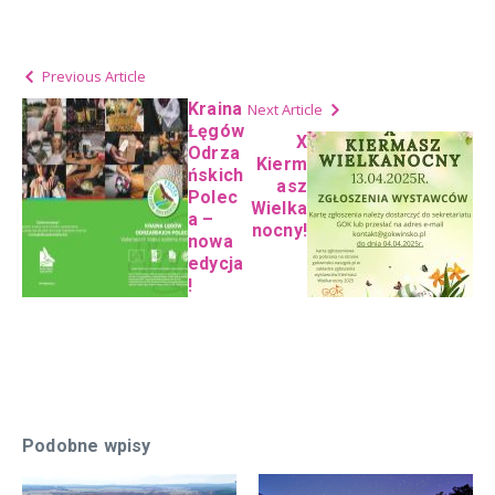
Previous Article
Kraina
Next Article
Łęgów
X
Odrza
Kierm
ńskich
asz
Polec
Wielka
a –
nocny!
nowa
edycja
!
Podobne wpisy