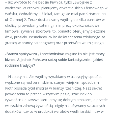
– Już wkrótce to nie będzie Piwnica, tylko „Swojskie z
wędzarni”. W czerwcu planujemy otwarcie sklepu firmowego w
Wińsku, Wybraliśmy już lokal, tam gdzie miał pan Sztymer, na
ul. Ciemnej 2. Teraz dostarczamy wędliny do kilku punktów w
okolicy, prowadzimy catering na imprezy okolicznościowe,
firmowe, żywienie zbiorowe itp, ponadto oferujemy pieczone
dziki, prosiaki, Posiadamy 26 lat doświadczenia zdobytego za
granicą w branży cateringowej oraz przetwórstwa mięsnego.
-Branża spożywcza , i przetwórstwo mięsne to nie jest łatwy
biznes. A jednak Państwo radzą sobie fantastycznie… Jakieś
rodzinne tradycje?
– Niestety nie. Ale wędliny wyrabiamy w tradycyjny sposób,
wędzone są nad paleniskiem, starym wiejskim sposobem.
Piotr posiada tytuł mistrza w branży rzeźniczej. Nasz sekret
powodzenia to przede wszystkim pasja, szacunek do
żywności! Od zawsze kierujemy się dobrym smakiem, a przede
wszystkim zdrową żywnością -nigdy nie używamy sztucznych
dodatków, czy to w produkcji wyrobów wędliniarskich, czy w