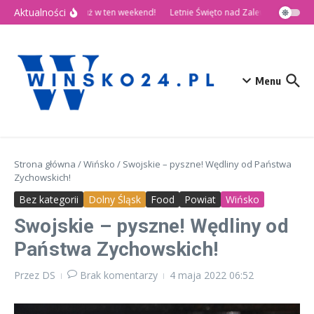
Przejdź do treści
Aktualności
🎉 Dni Wińska 2026 już w ten weekend!
Letnie Święto nad Zalewem Słup
D
Menu
Strona główna
/
Wińsko
/
Swojskie – pyszne! Wędliny od Państwa
Zychowskich!
Bez kategorii
Dolny Śląsk
Food
Powiat
Wińsko
Swojskie – pyszne! Wędliny od
Państwa Zychowskich!
Przez
DS
Brak komentarzy
4 maja 2022
06:52