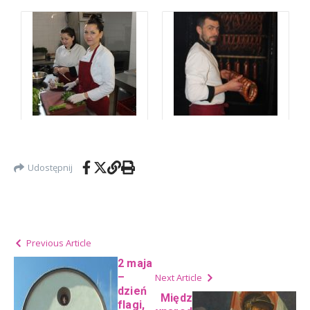
Udostępnij
Previous Article
2 maja
–
Next Article
dzień
Międz
flagi,