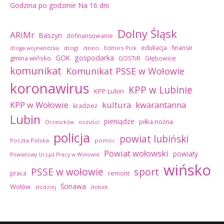
Godzina po godzinie
Na 16 dni
Dolny Śląsk
ARiMr
Baszyn
dofinansowanie
edukacja
finanse
drogi
dzieci
Editors Pick
droga wojewódzka
GOK
gospodarka
gmina wińsko
GOSTiR
Głębowice
komunikat
Komunikat PSSE w Wołowie
koronawirus
KPP w Lubinie
KPP Lubin
kultura
kwarantanna
KPP w Wołowie
kradzież
Lubin
pieniądze
piłka nożna
oszuści
Orzeszków
policja
powiat lubiński
Poczta Polska
pomoc
Powiat wołowski
powiaty
Powiatowy Urząd Pracy w Wołowie
wińsko
sport
PSSE w wołowie
praca
remont
Ścinawa
Wołów
złodziej
żłobek