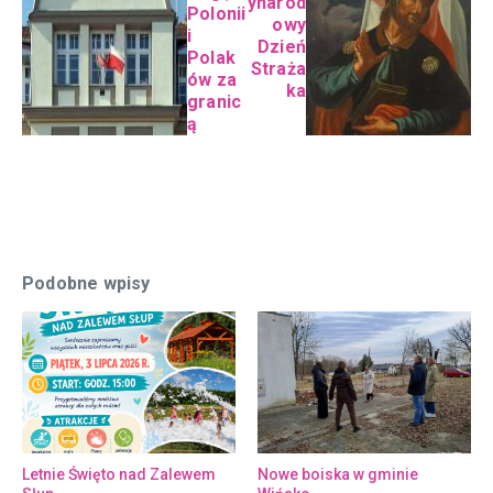
ynarod
Polonii
owy
i
Dzień
Polak
Straża
ów za
ka
granic
ą
Podobne wpisy
Letnie Święto nad Zalewem
Nowe boiska w gminie