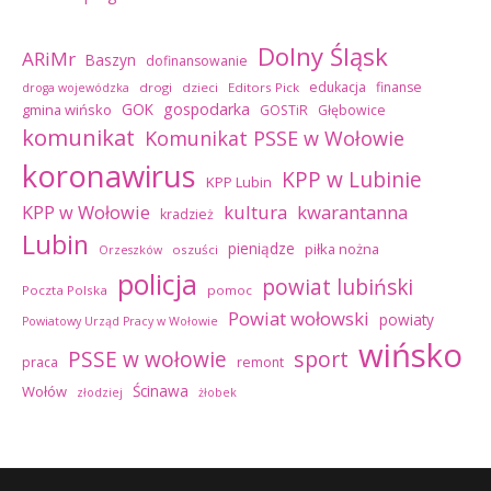
Dolny Śląsk
ARiMr
Baszyn
dofinansowanie
edukacja
finanse
drogi
dzieci
Editors Pick
droga wojewódzka
GOK
gospodarka
gmina wińsko
GOSTiR
Głębowice
komunikat
Komunikat PSSE w Wołowie
koronawirus
KPP w Lubinie
KPP Lubin
kultura
kwarantanna
KPP w Wołowie
kradzież
Lubin
pieniądze
piłka nożna
oszuści
Orzeszków
policja
powiat lubiński
Poczta Polska
pomoc
Powiat wołowski
powiaty
Powiatowy Urząd Pracy w Wołowie
wińsko
sport
PSSE w wołowie
praca
remont
Ścinawa
Wołów
złodziej
żłobek