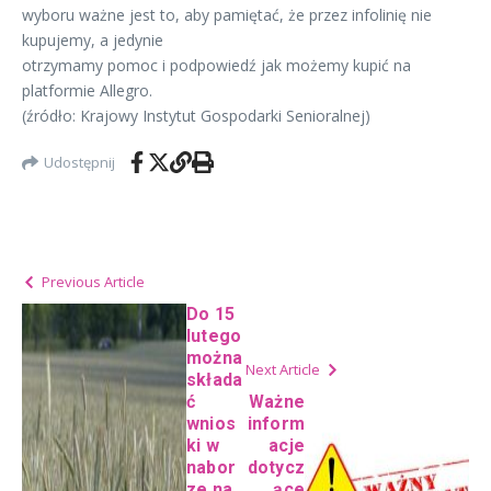
wyboru ważne jest to, aby pamiętać, że przez infolinię nie
kupujemy, a jedynie
otrzymamy pomoc i podpowiedź jak możemy kupić na
platformie Allegro.
(źródło: Krajowy Instytut Gospodarki Senioralnej)
Udostępnij
Previous Article
Do 15
lutego
można
Next Article
składa
ć
Ważne
wnios
inform
ki w
acje
nabor
dotycz
ze na
ące