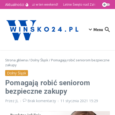
Przejdź do treści
Aktualności
🎉 Dni Wińska 2026 już w ten weekend!
Letnie Święto nad Zalewem Słup
Menu
Strona główna
/
Dolny Śląsk
/
Pomagają robić seniorom bezpieczne
zakupy
Dolny Śląsk
Pomagają robić seniorom
bezpieczne zakupy
Przez
JL
Brak komentarzy
11 stycznia 2021
15:29