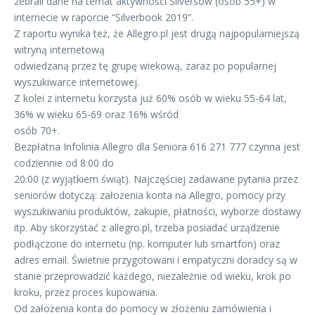
zebrali dane na temat aktywności Silversów (osób 55+) w
internecie w raporcie “Silverbook 2019”.
Z raportu wynika też, że Allegro.pl jest drugą najpopularniejszą
witryną internetową
odwiedzaną przez tę grupę wiekową, zaraz po popularnej
wyszukiwarce internetowej.
Z kolei z internetu korzysta już 60% osób w wieku 55-64 lat,
36% w wieku 65-69 oraz 16% wśród
osób 70+.
Bezpłatna Infolinia Allegro dla Seniora 616 271 777 czynna jest
codziennie od 8:00 do
20:00 (z wyjątkiem świąt). Najczęściej zadawane pytania przez
seniorów dotyczą: założenia konta na Allegro, pomocy przy
wyszukiwaniu produktów, zakupie, płatności, wyborze dostawy
itp. Aby skorzystać z allegro.pl, trzeba posiadać urządzenie
podłączone do internetu (np. komputer lub smartfon) oraz
adres email. Świetnie przygotowani i empatyczni doradcy są w
stanie przeprowadzić każdego, niezależnie od wieku, krok po
kroku, przez proces kupowania.
Od założenia konta do pomocy w złożeniu zamówienia i