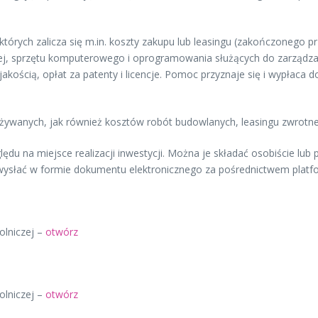
których zalicza się m.in. koszty zakupu lub leasingu (zakończonego 
olnej, sprzętu komputerowego i oprogramowania służących do zarząd
ością, opłat za patenty i licencje. Pomoc przyznaje się i wypłaca do
żywanych, jak również kosztów robót budowlanych, leasingu zwrotn
ędu na miejsce realizacji inwestycji. Można je składać osobiście lu
wysłać w formie dokumentu elektronicznego za pośrednictwem platf
olniczej –
otwórz
olniczej –
otwórz