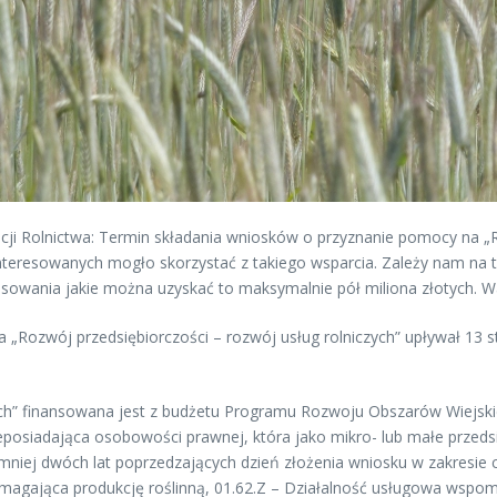
acji Rolnictwa: Termin składania wniosków o przyznanie pomocy na „R
nteresowanych mogło skorzystać z takiego wsparcia. Zależy nam na ty
sowania jakie można uzyskać to maksymalnie pół miliona złotych. War
„Rozwój przedsiębiorczości – rozwój usług rolniczych” upływał 13 st
ych” finansowana jest z budżetu Programu Rozwoju Obszarów Wiejski
ieposiadająca osobowości prawnej, która jako mikro- lub małe prze
jmniej dwóch lat poprzedzających dzień złożenia wniosku w zakresie 
spomagająca produkcję roślinną, 01.62.Z – Działalność usługowa wspo