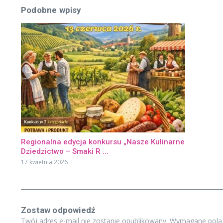
Podobne wpisy
Regionalna edycja konkursu „Nasze Kulinarne
Dziedzictwo – Smaki R ...
17 kwietnia 2026
Zostaw odpowiedź
Twój adres e-mail nie zostanie opublikowany.
Wymagane pola