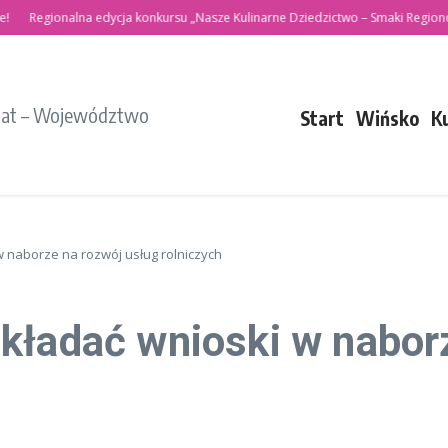
Regionalna edycja konkursu „Nasze Kulinarne Dziedzictwo – Smaki Regionów”
iat – Województwo
Start
Wińsko
K
w naborze na rozwój usług rolniczych
kładać wnioski w nabor