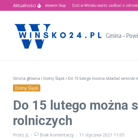
Przejdź do treści
Aktualności
Letnie Święto nad Zalewem Słup
Dziś w Wińsku warto zadbać o zdrowie!
Gmina – Pow
Strona główna
/
Dolny Śląsk
/
Do 15 lutego można składać wnioski 
Dolny Śląsk
Do 15 lutego można s
rolniczych
Przez
JL
Brak komentarzy
11 stycznia 2021
11:05