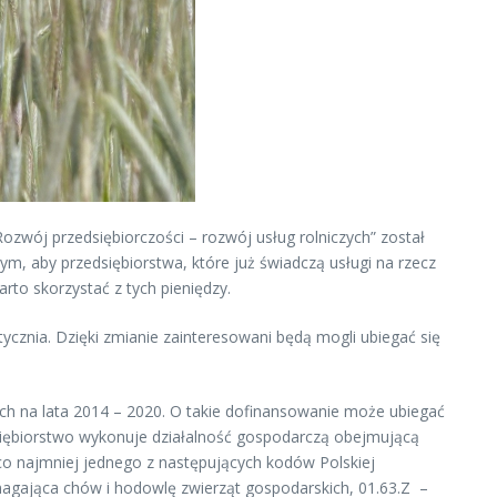
ozwój przedsiębiorczości – rozwój usług rolniczych” został
m, aby przedsiębiorstwa, które już świadczą usługi na rzecz
to skorzystać z tych pieniędzy.
ycznia. Dzięki zmianie zainteresowani będą mogli ubiegać się
ch na lata 2014 – 2020. O takie dofinansowanie może ubiegać
dsiębiorstwo wykonuje działalność gospodarczą obejmującą
co najmniej jednego z następujących kodów Polskiej
magająca chów i hodowlę zwierząt gospodarskich, 01.63.Z –