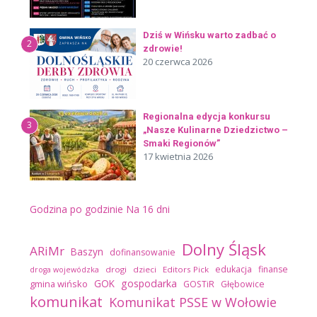
Dziś w Wińsku warto zadbać o
2
zdrowie!
20 czerwca 2026
Regionalna edycja konkursu
3
„Nasze Kulinarne Dziedzictwo –
Smaki Regionów”
17 kwietnia 2026
Godzina po godzinie
Na 16 dni
Dolny Śląsk
ARiMr
Baszyn
dofinansowanie
edukacja
finanse
drogi
dzieci
Editors Pick
droga wojewódzka
GOK
gospodarka
gmina wińsko
GOSTiR
Głębowice
komunikat
Komunikat PSSE w Wołowie