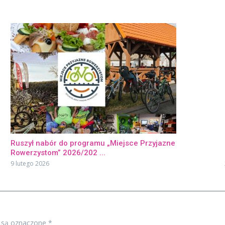
Ruszył nabór do programu „Miejsce Przyjazne
Rowerzystom” 2026/202 ...
9 lutego 2026
 są oznaczone
*