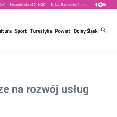
Poradnik dla LGD i NGO
St. kpt. Bartłomiej Charzewski nowym Komendan
ultura
Sport
Turystyka
Powiat
Dolny Śląsk
ze na rozwój usług