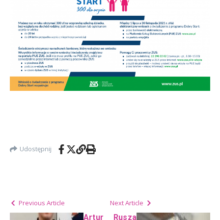
Udostępnij
Previous Article
Next Article
Artur
Rusza