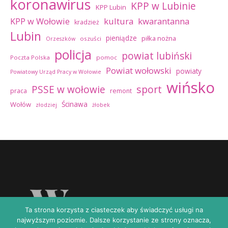
koronawirus
KPP w Lubinie
KPP Lubin
kultura
kwarantanna
KPP w Wołowie
kradzież
Lubin
pieniądze
piłka nożna
oszuści
Orzeszków
policja
powiat lubiński
Poczta Polska
pomoc
Powiat wołowski
powiaty
Powiatowy Urząd Pracy w Wołowie
wińsko
sport
PSSE w wołowie
praca
remont
Ścinawa
Wołów
złodziej
żłobek
Ta strona korzysta z ciasteczek aby świadczyć usługi na
najwyższym poziomie. Dalsze korzystanie ze strony oznacza,