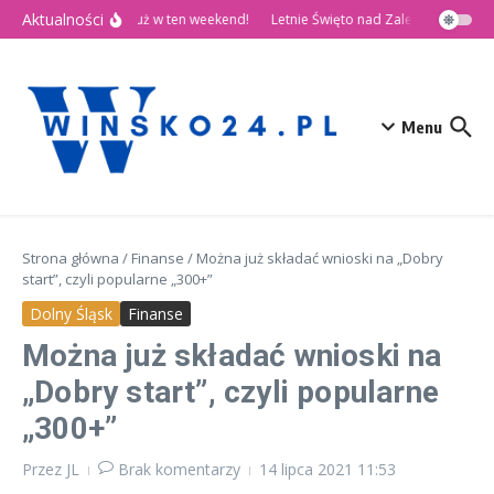
Przejdź do treści
Aktualności
🎉 Dni Wińska 2026 już w ten weekend!
Letnie Święto nad Zalewem Słup
Menu
Strona główna
/
Finanse
/
Można już składać wnioski na „Dobry
start”, czyli popularne „300+”
Dolny Śląsk
Finanse
Można już składać wnioski na
„Dobry start”, czyli popularne
„300+”
Przez
JL
Brak komentarzy
14 lipca 2021
11:53