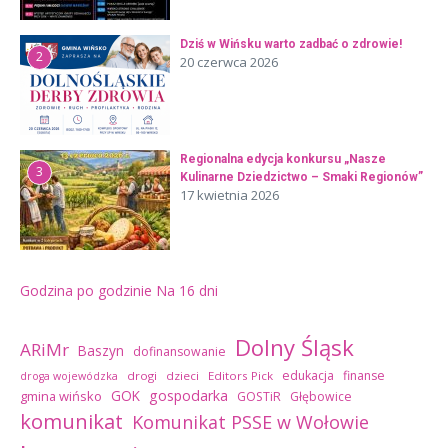
Dziś w Wińsku warto zadbać o zdrowie!
2
20 czerwca 2026
Regionalna edycja konkursu „Nasze
3
Kulinarne Dziedzictwo – Smaki Regionów”
17 kwietnia 2026
Godzina po godzinie
Na 16 dni
Dolny Śląsk
ARiMr
Baszyn
dofinansowanie
edukacja
finanse
drogi
dzieci
Editors Pick
droga wojewódzka
GOK
gospodarka
gmina wińsko
GOSTiR
Głębowice
komunikat
Komunikat PSSE w Wołowie