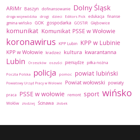
Dolny Śląsk
ARiMr
Baszyn
dofinansowanie
edukacja
finanse
drogi
dzieci
Editors Pick
droga wojewódzka
GOK
gospodarka
gmina wińsko
GOSTiR
Głębowice
komunikat
Komunikat PSSE w Wołowie
koronawirus
KPP w Lubinie
KPP Lubin
kultura
kwarantanna
KPP w Wołowie
kradzież
Lubin
pieniądze
piłka nożna
oszuści
Orzeszków
policja
powiat lubiński
Poczta Polska
pomoc
Powiat wołowski
powiaty
Powiatowy Urząd Pracy w Wołowie
wińsko
sport
PSSE w wołowie
praca
remont
Ścinawa
Wołów
złodziej
żłobek