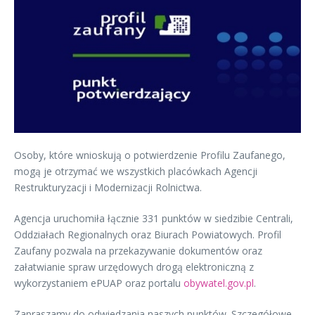
Osoby, które wnioskują o potwierdzenie Profilu Zaufanego,
mogą je otrzymać we wszystkich placówkach Agencji
Restrukturyzacji i Modernizacji Rolnictwa.
Agencja uruchomiła łącznie 331 punktów w siedzibie Centrali,
Oddziałach Regionalnych oraz Biurach Powiatowych. Profil
Zaufany pozwala na przekazywanie dokumentów oraz
załatwianie spraw urzędowych drogą elektroniczną z
wykorzystaniem ePUAP oraz portalu
obywatel.gov.pl
.
Zapraszamy do odwiedzania naszych punktów. Szczegółowe