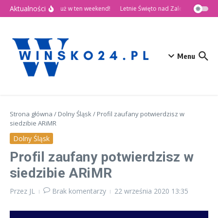
Przejdź do treści
Aktualności
🎉 Dni Wińska 2026 już w ten weekend!
Letnie Święto nad Zalewem Słup
Menu
Strona główna
/
Dolny Śląsk
/
Profil zaufany potwierdzisz w
siedzibie ARiMR
Dolny Śląsk
Profil zaufany potwierdzisz w
siedzibie ARiMR
Przez
JL
Brak komentarzy
22 września 2020
13:35