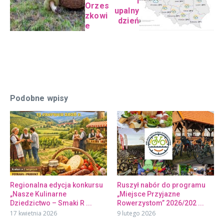
i
Orzes
upalny
zkowi
dzień
e
Podobne wpisy
Regionalna edycja konkursu
Ruszył nabór do programu
„Nasze Kulinarne
„Miejsce Przyjazne
Dziedzictwo – Smaki R ...
Rowerzystom” 2026/202 ...
17 kwietnia 2026
9 lutego 2026