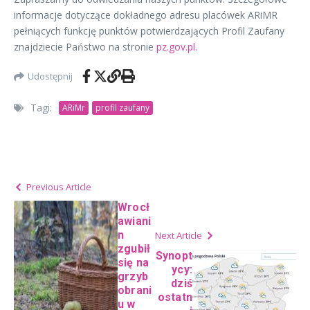
informacje dotyczące dokładnego adresu placówek ARiMR
pełniących funkcję punktów potwierdzających Profil Zaufany
znajdziecie Państwo na stronie
pz.gov.pl.
Udostępnij
Tagi:
ARiMr
profil zaufany
Previous Article
Wrocł
awiani
n
Next Article
zgubił
Synopt
się na
ycy:
grzyb
dziś
obrani
ostatn
u w