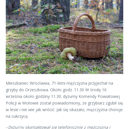
Mieszkaniec Wrocławia, 71-letni mężczyzna przyjechał na
grzyby do Orzeszkowa. Około godz. 11.30 W środę 16
września około godziny 11.30. dyżurny Komendy Powiatowej
Policji w Wołowie został powiadomiony, że grzybiarz zgubił się
w lesie i nie wie jak wrócić. Jak się okazało, mężczyzna choruje
na cukrzycę.
–
Dyżurny skontaktował się telefonicznie z mężczyzną i