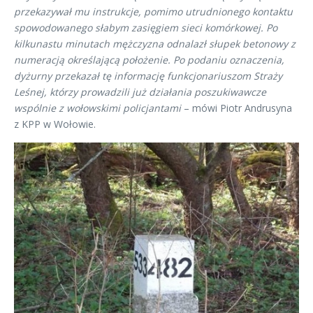
przekazywał mu instrukcje, pomimo utrudnionego kontaktu
spowodowanego słabym zasięgiem sieci komórkowej. Po
kilkunastu minutach mężczyzna odnalazł słupek betonowy z
numeracją określającą położenie. Po podaniu oznaczenia,
dyżurny przekazał tę informację funkcjonariuszom Straży
Leśnej, którzy prowadzili już działania poszukiwawcze
wspólnie z wołowskimi policjantami
– mówi Piotr Andrusyna
z KPP w Wołowie.