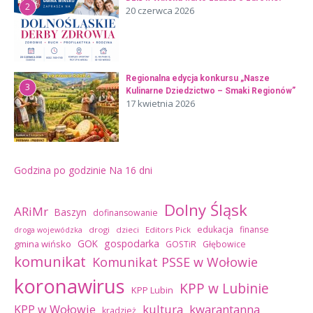
2
20 czerwca 2026
Regionalna edycja konkursu „Nasze
3
Kulinarne Dziedzictwo – Smaki Regionów”
17 kwietnia 2026
Godzina po godzinie
Na 16 dni
Dolny Śląsk
ARiMr
Baszyn
dofinansowanie
edukacja
finanse
drogi
dzieci
Editors Pick
droga wojewódzka
GOK
gospodarka
gmina wińsko
GOSTiR
Głębowice
komunikat
Komunikat PSSE w Wołowie
koronawirus
KPP w Lubinie
KPP Lubin
kultura
kwarantanna
KPP w Wołowie
kradzież