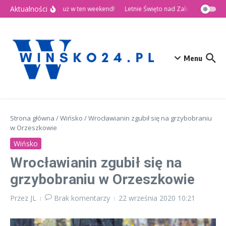
Przejdź do treści
Aktualności
🎉 Dni Wińska 2026 już w ten weekend!
Letnie Święto nad Zalewem Słup
Menu
Strona główna
/
Wińsko
/
Wrocławianin zgubił się na grzybobraniu
w Orzeszkowie
Wińsko
Wrocławianin zgubił się na
grzybobraniu w Orzeszkowie
Przez
JL
Brak komentarzy
22 września 2020
10:21