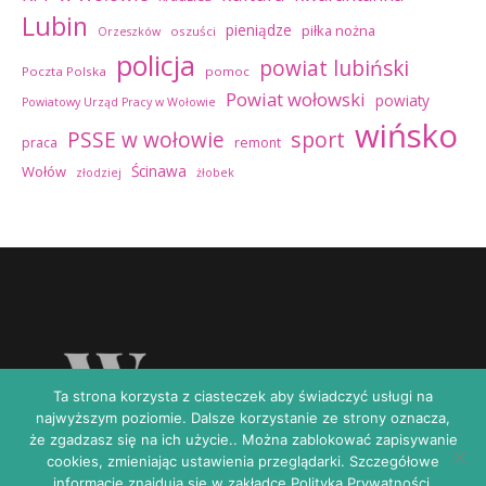
Lubin
pieniądze
piłka nożna
oszuści
Orzeszków
policja
powiat lubiński
Poczta Polska
pomoc
Powiat wołowski
powiaty
Powiatowy Urząd Pracy w Wołowie
wińsko
sport
PSSE w wołowie
praca
remont
Ścinawa
Wołów
złodziej
żłobek
Ta strona korzysta z ciasteczek aby świadczyć usługi na
najwyższym poziomie. Dalsze korzystanie ze strony oznacza,
że zgadzasz się na ich użycie.. Można zablokować zapisywanie
cookies, zmieniając ustawienia przeglądarki. Szczegółowe
informacje znajdują się w zakładce Polityka Prywatności.