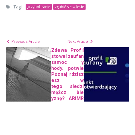
Tagi:
grzybobranie
zgubić się w lesie
Previous Article
Next Article
Zdewa
Profil
stował
zaufan
samoc
y
hody.
potwie
Poznaj
rdzisz
esz
w
tego
siedzi
mężcz
bie
yznę?
ARiMR