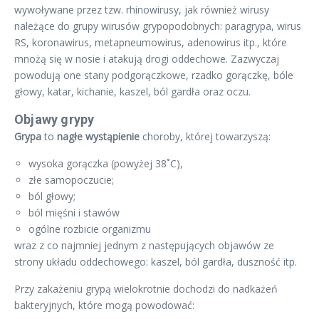
wywoływane przez tzw. rhinowirusy, jak również wirusy
należące do grupy wirusów grypopodobnych: paragrypa, wirus
RS, koronawirus, metapneumowirus, adenowirus itp., które
mnożą się w nosie i atakują drogi oddechowe. Zazwyczaj
powodują one stany podgorączkowe, rzadko gorączkę, bóle
głowy, katar, kichanie, kaszel, ból gardła oraz oczu.
Objawy grypy
Grypa
to
nagłe wystąpienie
choroby, której towarzyszą:
wysoka gorączka (powyżej 38˚C),
złe samopoczucie;
ból głowy;
ból mięśni i stawów
ogólne rozbicie organizmu
wraz z co najmniej jednym z następujących objawów ze
strony układu oddechowego: kaszel, ból gardła, duszność itp.
Przy zakażeniu grypą wielokrotnie dochodzi do nadkażeń
bakteryjnych, które mogą powodować: