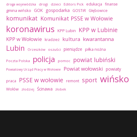
edukacja
finanse
drogi
dzieci
Editors Pick
droga wojewódzka
GOK
gospodarka
gmina wińsko
GOSTiR
Głębowice
komunikat
Komunikat PSSE w Wołowie
koronawirus
KPP w Lubinie
KPP Lubin
kultura
kwarantanna
KPP w Wołowie
kradzież
Lubin
pieniądze
piłka nożna
oszuści
Orzeszków
policja
powiat lubiński
Poczta Polska
pomoc
Powiat wołowski
powiaty
Powiatowy Urząd Pracy w Wołowie
wińsko
sport
PSSE w wołowie
praca
remont
Ścinawa
Wołów
złodziej
żłobek