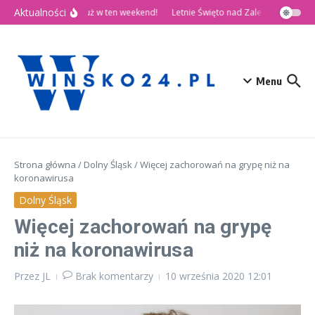
Przejdź do treści
Aktualności
🎉 Dni Wińska 2026 już w ten weekend!
Letnie Święto nad Zalewem Słup
D
Menu
Strona główna
/
Dolny Śląsk
/
Więcej zachorowań na grypę niż na
koronawirusa
Dolny Śląsk
Więcej zachorowań na grypę
niż na koronawirusa
Przez
JL
Brak komentarzy
10 września 2020
12:01