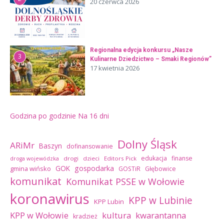
20 czerwca 2026
Regionalna edycja konkursu „Nasze
3
Kulinarne Dziedzictwo – Smaki Regionów”
17 kwietnia 2026
Godzina po godzinie
Na 16 dni
Dolny Śląsk
ARiMr
Baszyn
dofinansowanie
edukacja
finanse
drogi
dzieci
Editors Pick
droga wojewódzka
GOK
gospodarka
gmina wińsko
GOSTiR
Głębowice
komunikat
Komunikat PSSE w Wołowie
koronawirus
KPP w Lubinie
KPP Lubin
kultura
kwarantanna
KPP w Wołowie
kradzież