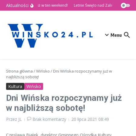
Przejdź do treści
Aktualności
🎉 Dni Wińska 2026 już w ten weekend!
Letnie Święto nad Zalewem Słup
D
Menu
Strona główna
/
Wińsko
/
Dni Wińska rozpoczynamy już w
najbliższą sobotę!
Kultura
Wińsko
Dni Wińska rozpoczynamy już
w najbliższą sobotę!
Przez
JL
Brak komentarzy
20 lipca 2021
08:49
Czesława Białek, dyrektor Gminnego Ośrodka Kultury