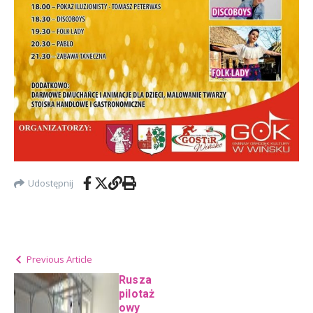
Udostępnij
Previous Article
Rusza
pilotaż
owy