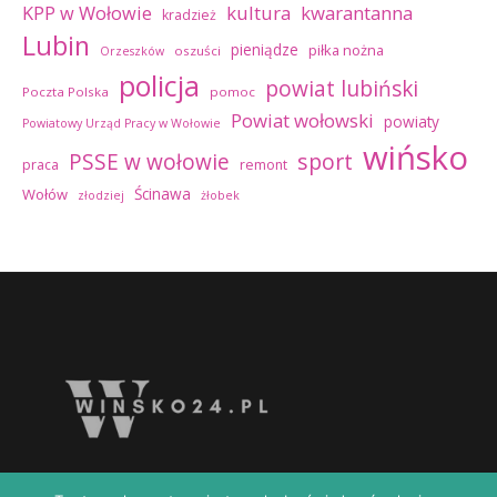
kultura
kwarantanna
KPP w Wołowie
kradzież
Lubin
pieniądze
piłka nożna
oszuści
Orzeszków
policja
powiat lubiński
Poczta Polska
pomoc
Powiat wołowski
powiaty
Powiatowy Urząd Pracy w Wołowie
wińsko
sport
PSSE w wołowie
praca
remont
Ścinawa
Wołów
złodziej
żłobek