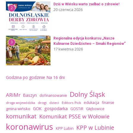
Dziś w Wińsku warto zadbać o zdrowie!
2
20 czerwca 2026
Regionalna edycja konkursu „Nasze
3
Kulinarne Dziedzictwo – Smaki Regionów”
17 kwietnia 2026
Godzina po godzinie
Na 16 dni
Dolny Śląsk
ARiMr
Baszyn
dofinansowanie
edukacja
finanse
drogi
dzieci
Editors Pick
droga wojewódzka
GOK
gospodarka
gmina wińsko
GOSTiR
Głębowice
komunikat
Komunikat PSSE w Wołowie
koronawirus
KPP w Lubinie
KPP Lubin