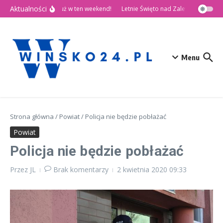
Przejdź do treści
Aktualności
🎉 Dni Wińska 2026 już w ten weekend!
Letnie Święto nad Zalewem Słup
Menu
Strona główna
/
Powiat
/
Policja nie będzie pobłażać
Powiat
Policja nie będzie pobłażać
Przez
JL
Brak komentarzy
2 kwietnia 2020
09:33