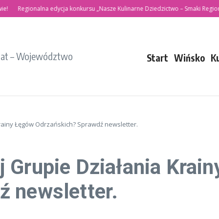
Regionalna edycja konkursu „Nasze Kulinarne Dziedzictwo – Smaki Regionów”
iat – Województwo
Start
Wińsko
K
rainy Łęgów Odrzańskich? Sprawdź newsletter.
 Grupie Działania Krai
 newsletter.