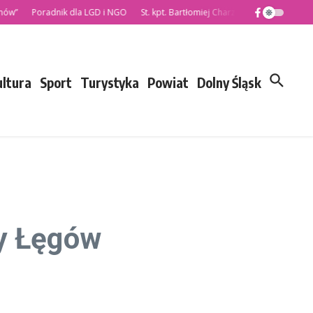
Poradnik dla LGD i NGO
St. kpt. Bartłomiej Charzewski nowym Komenda
ultura
Sport
Turystyka
Powiat
Dolny Śląsk
ny Łęgów