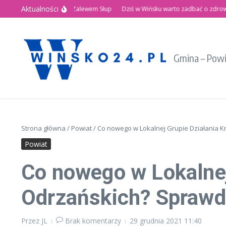
Przejdź do treści
Aktualności
Letnie Święto nad Zalewem Słup
Dziś w Wińsku warto zadbać o zdrowie!
Gmina – Pow
Strona główna
/
Powiat
/
Co nowego w Lokalnej Grupie Działania K
Powiat
Co nowego w Lokalnej
Odrzańskich? Sprawdź
Przez
JL
Brak komentarzy
29 grudnia 2021
11:40