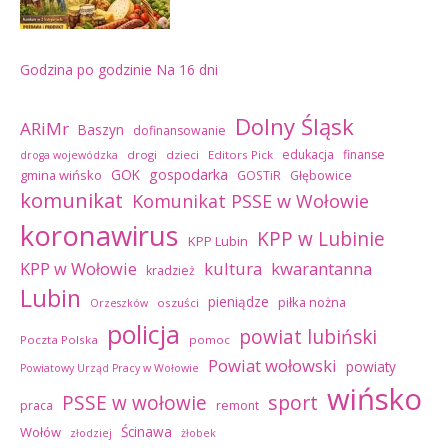
Godzina po godzinie
Na 16 dni
Dolny Śląsk
ARiMr
Baszyn
dofinansowanie
edukacja
finanse
drogi
dzieci
Editors Pick
droga wojewódzka
GOK
gospodarka
gmina wińsko
GOSTiR
Głębowice
komunikat
Komunikat PSSE w Wołowie
koronawirus
KPP w Lubinie
KPP Lubin
kultura
kwarantanna
KPP w Wołowie
kradzież
Lubin
pieniądze
piłka nożna
oszuści
Orzeszków
policja
powiat lubiński
Poczta Polska
pomoc
Powiat wołowski
powiaty
Powiatowy Urząd Pracy w Wołowie
wińsko
sport
PSSE w wołowie
praca
remont
Ścinawa
Wołów
złodziej
żłobek