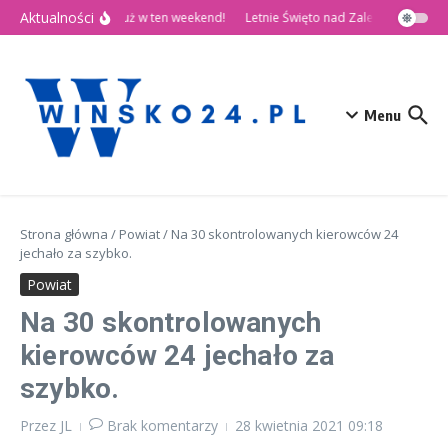
Przejdź do treści
Aktualności
🎉 Dni Wińska 2026 już w ten weekend!
Letnie Święto nad Zalewem Słup
Menu
Strona główna
/
Powiat
/
Na 30 skontrolowanych kierowców 24
jechało za szybko.
Powiat
Na 30 skontrolowanych
kierowców 24 jechało za
szybko.
Przez
JL
Brak komentarzy
28 kwietnia 2021
09:18