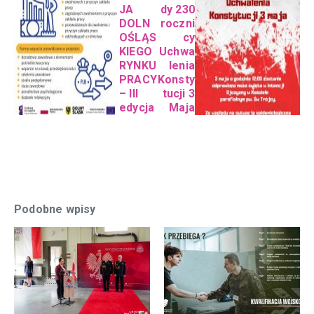
JA
dy 230
DOLN
roczni
OŚLĄS
cy
KIEGO
Uchwa
RYNKU
lenia
PRACY
Konsty
– III
tucji 3
edycja
Maja
Podobne wpisy