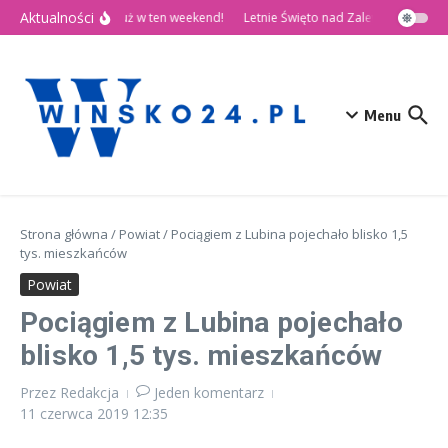
Przejdź do treści
Aktualności
🎉 Dni Wińska 2026 już w ten weekend!
Letnie Święto nad Zalewem Słup
D
Menu
Strona główna
/
Powiat
/
Pociągiem z Lubina pojechało blisko 1,5
tys. mieszkańców
Powiat
Pociągiem z Lubina pojechało
blisko 1,5 tys. mieszkańców
Przez
Redakcja
Jeden komentarz
11 czerwca 2019
12:35