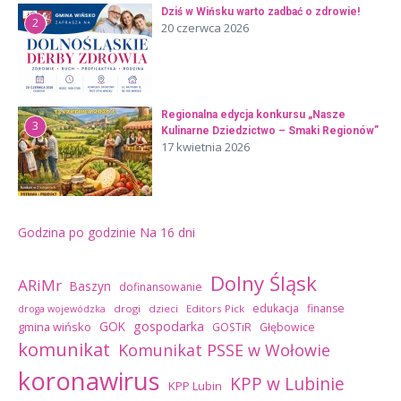
Dziś w Wińsku warto zadbać o zdrowie!
2
20 czerwca 2026
Regionalna edycja konkursu „Nasze
3
Kulinarne Dziedzictwo – Smaki Regionów”
17 kwietnia 2026
Godzina po godzinie
Na 16 dni
Dolny Śląsk
ARiMr
Baszyn
dofinansowanie
edukacja
finanse
drogi
dzieci
Editors Pick
droga wojewódzka
GOK
gospodarka
gmina wińsko
GOSTiR
Głębowice
komunikat
Komunikat PSSE w Wołowie
koronawirus
KPP w Lubinie
KPP Lubin