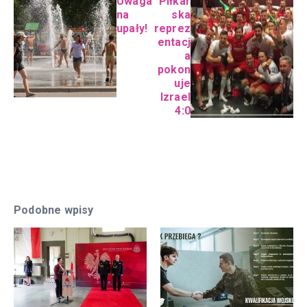
Uwaga
Piłkar
na
ska
upały!
reprez
entacj
a
pokon
uje
Izrael
4:0
Podobne wpisy