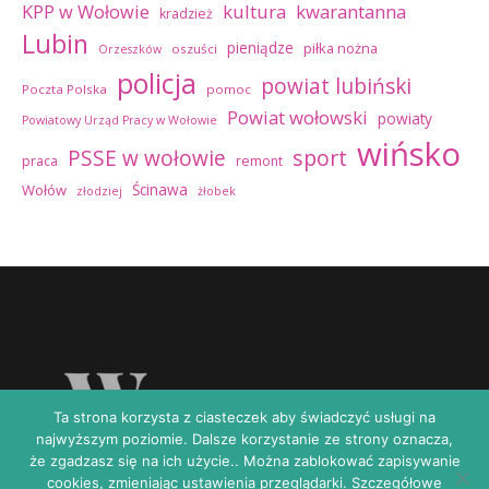
kultura
kwarantanna
KPP w Wołowie
kradzież
Lubin
pieniądze
piłka nożna
oszuści
Orzeszków
policja
powiat lubiński
Poczta Polska
pomoc
Powiat wołowski
powiaty
Powiatowy Urząd Pracy w Wołowie
wińsko
sport
PSSE w wołowie
praca
remont
Ścinawa
Wołów
złodziej
żłobek
Ta strona korzysta z ciasteczek aby świadczyć usługi na
najwyższym poziomie. Dalsze korzystanie ze strony oznacza,
że zgadzasz się na ich użycie.. Można zablokować zapisywanie
cookies, zmieniając ustawienia przeglądarki. Szczegółowe