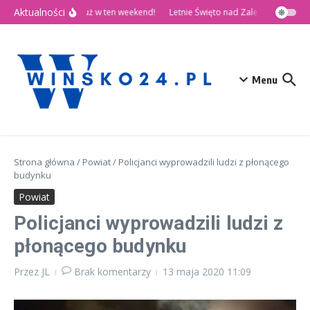
Przejdź do treści
Aktualności
🎉 Dni Wińska 2026 już w ten weekend!
Letnie Święto nad Zalewem Słup
Menu
Strona główna
/
Powiat
/
Policjanci wyprowadzili ludzi z płonącego
budynku
Powiat
Policjanci wyprowadzili ludzi z
płonącego budynku
Przez
JL
Brak komentarzy
13 maja 2020
11:09