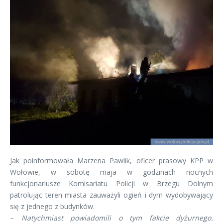
Jak poinformowała Marzena Pawlik, oficer prasowy KPP w
Wołowie, w sobotę maja w godzinach nocnych
funkcjonariusze Komisariatu Policji w Brzegu Dolnym
patrolując teren miasta zauważyli ogień i dym wydobywający
się z jednego z budynków.
–
Natychmiast powiadomili o tym fakcie dyżurnego.