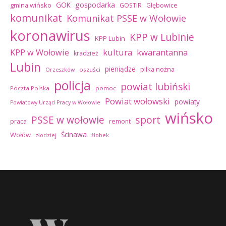
GOK
gospodarka
gmina wińsko
GOSTiR
Głębowice
komunikat
Komunikat PSSE w Wołowie
koronawirus
KPP w Lubinie
KPP Lubin
kultura
kwarantanna
KPP w Wołowie
kradzież
Lubin
pieniądze
piłka nożna
oszuści
Orzeszków
policja
powiat lubiński
Poczta Polska
pomoc
Powiat wołowski
powiaty
Powiatowy Urząd Pracy w Wołowie
wińsko
sport
PSSE w wołowie
praca
remont
Ścinawa
Wołów
złodziej
żłobek