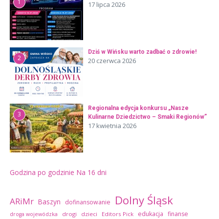
1
17 lipca 2026
Dziś w Wińsku warto zadbać o zdrowie!
2
20 czerwca 2026
Regionalna edycja konkursu „Nasze
3
Kulinarne Dziedzictwo – Smaki Regionów”
17 kwietnia 2026
Godzina po godzinie
Na 16 dni
Dolny Śląsk
ARiMr
Baszyn
dofinansowanie
edukacja
finanse
drogi
dzieci
Editors Pick
droga wojewódzka