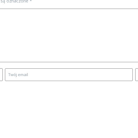
 są oznaczone
*