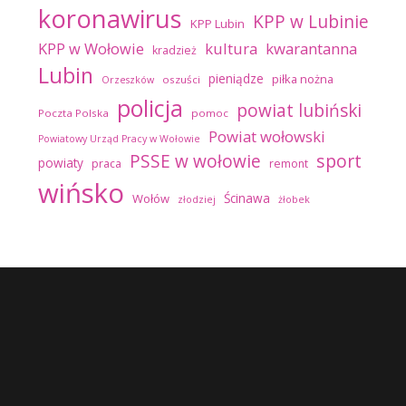
koronawirus
KPP w Lubinie
KPP Lubin
kultura
kwarantanna
KPP w Wołowie
kradzież
Lubin
pieniądze
piłka nożna
oszuści
Orzeszków
policja
powiat lubiński
Poczta Polska
pomoc
Powiat wołowski
Powiatowy Urząd Pracy w Wołowie
sport
PSSE w wołowie
powiaty
praca
remont
wińsko
Ścinawa
Wołów
złodziej
żłobek