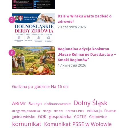
Dziś w Wińsku warto zadbać o
2
zdrowie!
20 czerwca 2026
Regionalna edycja konkursu
3
„Nasze Kulinarne Dziedzictwo –
Smaki Regionów”
17 kwietnia 2026
Godzina po godzinie
Na 16 dni
Dolny Śląsk
ARiMr
Baszyn
dofinansowanie
edukacja
finanse
drogi
dzieci
Editors Pick
droga wojewódzka
GOK
gospodarka
gmina wińsko
GOSTiR
Głębowice
komunikat
Komunikat PSSE w Wołowie