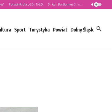
Poradnik dla LGD i NGO
St. kpt. Bartłomiej Charzewski nowym Komendan
ultura
Sport
Turystyka
Powiat
Dolny Śląsk