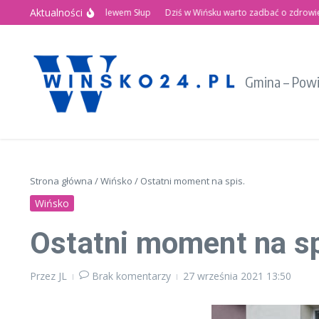
Przejdź do treści
Aktualności
Letnie Święto nad Zalewem Słup
Dziś w Wińsku warto zadbać o zdrowie!
Gmina – Pow
Strona główna
/
Wińsko
/
Ostatni moment na spis.
Wińsko
Ostatni moment na sp
Przez
JL
Brak komentarzy
27 września 2021
13:50