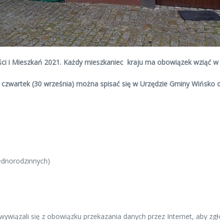
 i Mieszkań 2021. Każdy mieszkaniec kraju ma obowiązek wziąć w n
w czwartek (30 września) można spisać się w Urzędzie Gminy Wińsko d
dnorodzinnych)
ywiązali się z obowiązku przekazania danych przez Internet, aby zgło