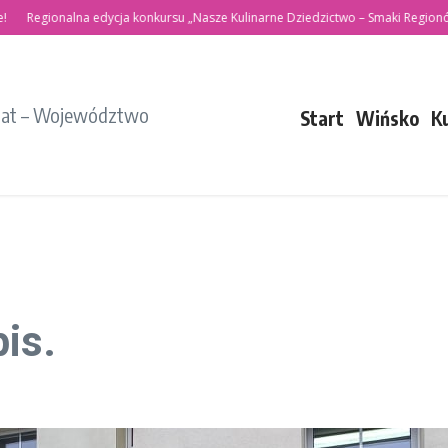
Regionalna edycja konkursu „Nasze Kulinarne Dziedzictwo – Smaki Regionów”
iat – Województwo
Start
Wińsko
K
is.