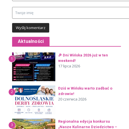
Aktualności
🎉 Dni Wińska 2026 już w ten
1
weekend!
17 lipca 2026
Dziś w Wińsku warto zadbać o
2
zdrowie!
20 czerwca 2026
Regionalna edycja konkursu
3
„Nasze Kulinarne Dziedzictwo –