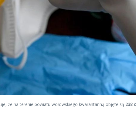
je, że na terenie powiatu wołowskiego kwarantanną objęte są
238 