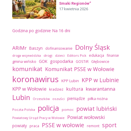
Smaki Regionów”
17 kwietnia 2026
Godzina po godzinie
Na 16 dni
Dolny Śląsk
ARiMr
Baszyn
dofinansowanie
edukacja
finanse
drogi
dzieci
Editors Pick
droga wojewódzka
GOK
gospodarka
gmina wińsko
GOSTiR
Głębowice
komunikat
Komunikat PSSE w Wołowie
koronawirus
KPP w Lubinie
KPP Lubin
kultura
kwarantanna
KPP w Wołowie
kradzież
Lubin
pieniądze
piłka nożna
oszuści
Orzeszków
policja
powiat lubiński
Poczta Polska
pomoc
Powiat wołowski
Powiatowy Urząd Pracy w Wołowie
sport
PSSE w wołowie
powiaty
praca
remont