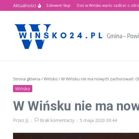
Przejdź do treści
Aktualności
Letnie Święto nad Zalewem Słup
Dziś w Wińsku warto zadbać o zdrowie!
Gmina – Pow
Strona główna
/
Wińsko
/
W Wińsku nie ma nowych zachorowań. Oby
Wińsko
W Wińsku nie ma nowy
Przez
JL
Brak komentarzy
5 maja 2020
09:44