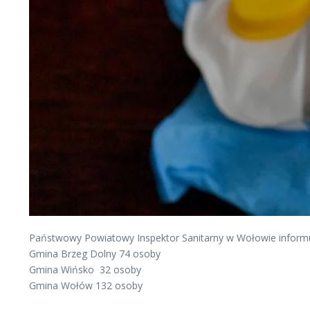
Państwowy Powiatowy Inspektor Sanitarny w Wołowie informu
Gmina Brzeg Dolny 74 osoby
Gmina Wińsko 32 osoby
Gmina Wołów 132 osoby