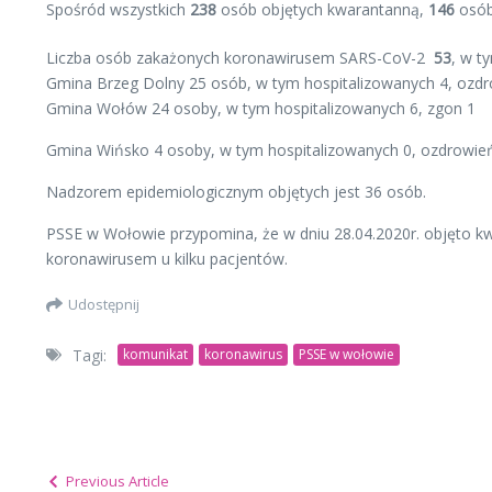
Spośród wszystkich
238
osób objętych kwarantanną,
146
osób
Liczba osób zakażonych koronawirusem SARS-CoV-2
53
, w t
Gmina Brzeg Dolny 25 osób, w tym hospitalizowanych 4, ozd
Gmina Wołów 24 osoby, w tym hospitalizowanych 6, zgon 1
Gmina Wińsko 4 osoby, w tym hospitalizowanych 0, ozdrowie
Nadzorem epidemiologicznym objętych jest 36 osób.
PSSE w Wołowie przypomina, że w
dniu 28.04.2020r. objęto 
koronawirusem u kilku pacjentów.
Udostępnij
Tagi:
komunikat
koronawirus
PSSE w wołowie
Previous Article