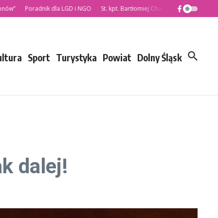
Poradnik dla LGD i NGO
St. kpt. Bartłomiej Charzewski nowym Komenda
ultura
Sport
Turystyka
Powiat
Dolny Śląsk
 dalej!