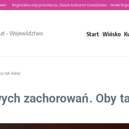
Regionalna edycja konkursu „Nasze Kulinarne Dziedzictwo – Smaki Regionów”
iat – Województwo
Start
Wińsko
K
 tak dalej!
ch zachorowań. Oby tak