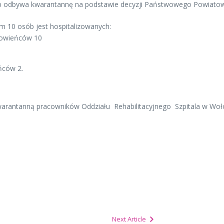
 odbywa kwarantannę na podstawie decyzji Państwowego Powiatow
ym 10 osób jest hospitalizowanych:
rowieńców 10
ńców 2.
kwarantanną pracowników Oddziału Rehabilitacyjnego Szpitala w Woł
Next Article