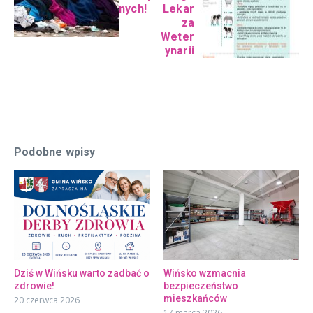
nych!
Lekar
za
Weter
ynarii
Podobne wpisy
Dziś w Wińsku warto zadbać o
Wińsko wzmacnia
zdrowie!
bezpieczeństwo
mieszkańców
20 czerwca 2026
17 marca 2026