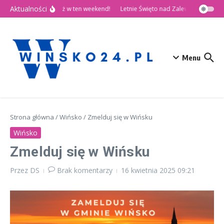
Przejdź do treści
Aktualności
🎉 Dni Wińska 2026 już w ten weekend!
Letnie Święto nad Zalewem Słup
D
Menu
Strona główna
/
Wińsko
/
Zmelduj się w Wińsku
Wińsko
Zmelduj się w Wińsku
Przez
DS
Brak komentarzy
16 kwietnia 2025
09:21