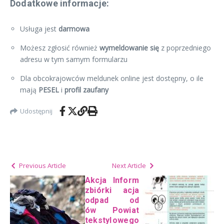
Dodatkowe informacje:
Usługa jest
darmowa
Możesz zgłosić również
wymeldowanie się
z poprzedniego
adresu w tym samym formularzu
Dla obcokrajowców meldunek online jest dostępny, o ile
mają
PESEL
i
profil zaufany
Udostępnij
Previous Article
Next Article
Akcja
Inform
zbiórki
acja
odpad
od
ów
Powiat
tekstyl
owego