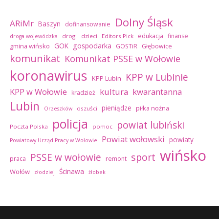
Dolny Śląsk
ARiMr
Baszyn
dofinansowanie
edukacja
finanse
drogi
dzieci
Editors Pick
droga wojewódzka
GOK
gospodarka
gmina wińsko
GOSTiR
Głębowice
komunikat
Komunikat PSSE w Wołowie
koronawirus
KPP w Lubinie
KPP Lubin
kultura
kwarantanna
KPP w Wołowie
kradzież
Lubin
pieniądze
piłka nożna
oszuści
Orzeszków
policja
powiat lubiński
Poczta Polska
pomoc
Powiat wołowski
powiaty
Powiatowy Urząd Pracy w Wołowie
wińsko
sport
PSSE w wołowie
praca
remont
Ścinawa
Wołów
złodziej
żłobek