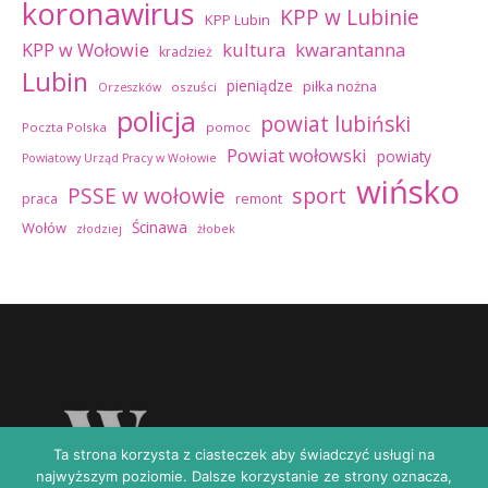
koronawirus
KPP w Lubinie
KPP Lubin
kultura
kwarantanna
KPP w Wołowie
kradzież
Lubin
pieniądze
piłka nożna
oszuści
Orzeszków
policja
powiat lubiński
Poczta Polska
pomoc
Powiat wołowski
powiaty
Powiatowy Urząd Pracy w Wołowie
wińsko
sport
PSSE w wołowie
praca
remont
Ścinawa
Wołów
złodziej
żłobek
Ta strona korzysta z ciasteczek aby świadczyć usługi na
najwyższym poziomie. Dalsze korzystanie ze strony oznacza,