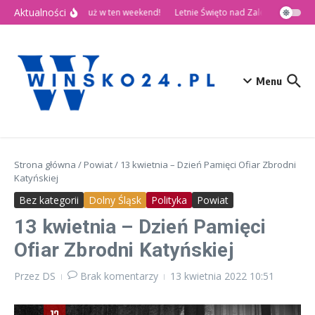
Przejdź do treści
Aktualności
🎉 Dni Wińska 2026 już w ten weekend!
Letnie Święto nad Zalewem Słup
Menu
Strona główna
/
Powiat
/
13 kwietnia – Dzień Pamięci Ofiar Zbrodni
Katyńskiej
Bez kategorii
Dolny Śląsk
Polityka
Powiat
13 kwietnia – Dzień Pamięci
Ofiar Zbrodni Katyńskiej
Przez
DS
Brak komentarzy
13 kwietnia 2022
10:51