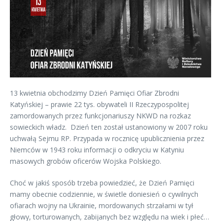
13 kwietnia obchodzimy Dzień Pamięci Ofiar Zbrodni
Katyńskiej – prawie 22 tys. obywateli II Rzeczypospolitej
zamordowanych przez funkcjonariuszy NKWD na rozkaz
sowieckich władz. Dzień ten został ustanowiony w 2007 roku
uchwałą Sejmu RP. Przypada w rocznicę upublicznienia przez
Niemców w 1943 roku informacji o odkryciu w Katyniu
masowych grobów oficerów Wojska Polskiego.
Choć w jakiś sposób trzeba powiedzieć, że Dzień Pamięci
mamy obecnie codziennie, w świetle doniesień o cywilnych
ofiarach wojny na Ukrainie, mordowanych strzałami w tył
głowy, torturowanych, zabijanych bez względu na wiek i płeć…