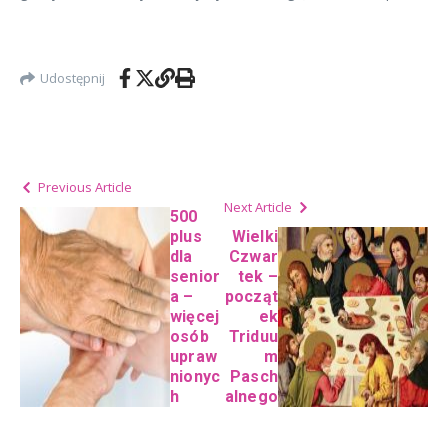
Udostępnij
Previous Article
Next Article
500
plus
Wielki
dla
Czwar
senior
tek –
a –
począt
więcej
ek
osób
Triduu
upraw
m
nionyc
Pasch
h
alnego