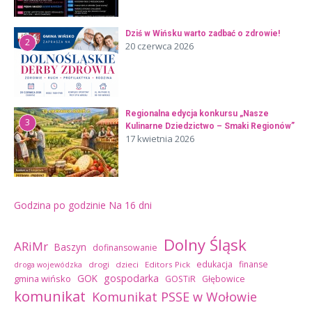
Dziś w Wińsku warto zadbać o zdrowie!
2
20 czerwca 2026
Regionalna edycja konkursu „Nasze
3
Kulinarne Dziedzictwo – Smaki Regionów”
17 kwietnia 2026
Godzina po godzinie
Na 16 dni
Dolny Śląsk
ARiMr
Baszyn
dofinansowanie
edukacja
finanse
drogi
dzieci
Editors Pick
droga wojewódzka
GOK
gospodarka
gmina wińsko
GOSTiR
Głębowice
komunikat
Komunikat PSSE w Wołowie